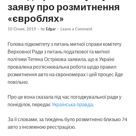
заяву про розмитнення
«євроблях»
10 Січня, 2019
-
by
Edgar
-
Leave a Comment
Голова підкомітету з питань митної справи комітету
Верховної Ради з питань податкової та митної
політики Тетяна Острікова заявила, що в Україні
провалена роз’яснювальна робота щодо правил
розмитнення авто на єврономерах і цей процес йде
повільно.
Про це вона сказала під час погоджувальної ради у
понеділок, передає
Українська правда
.
За її словами, за тиждень було розмитнено близько 74
авто з іноземною реєстрацією.