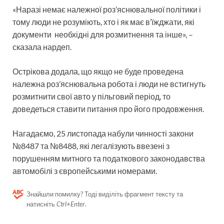
«Наразі немає належної роз’яснювальної політики і
тому люди не розуміють, хто і як має в’їжджати, які
документи необхідні для розмитнення та інше», –
сказала нардеп.
Острікова додала, що якщо не буде проведена
належна роз’яснювальна робота і люди не встигнуть
розмитнити свої авто у пільговий період, то
доведеться ставити питання про його продовження.
Нагадаємо, 25 листопада набули чинності закони
№8487 та №8488, які легалізують ввезені з
порушенням митного та податкового законодавства
автомобілі з європейськими номерами.
Знайшли помилку? Тоді виділіть фрагмент тексту та
натисніть
Ctrl+Enter
.