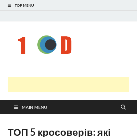
TOP MENU
Н
голо
і
У
оста
нов
онл
т
с
MAIN MENU
ТОП 5 кросоверів: які