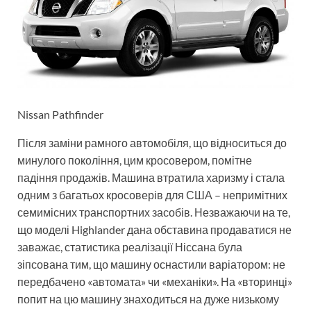
Nissan Pathfinder
Після заміни рамного автомобіля, що відноситься до
минулого покоління, цим кросовером, помітне
падіння продажів. Машина втратила харизму і стала
одним з багатьох кросоверів для США – непримітних
семимісних транспортних засобів. Незважаючи на те,
що моделі Highlander дана обставина продаватися не
заважає, статистика реалізації Ніссана була
зіпсована тим, що машину оснастили варіатором: не
передбачено «автомата» чи «механіки». На «вторинці»
попит на цю машину знаходиться на дуже низькому