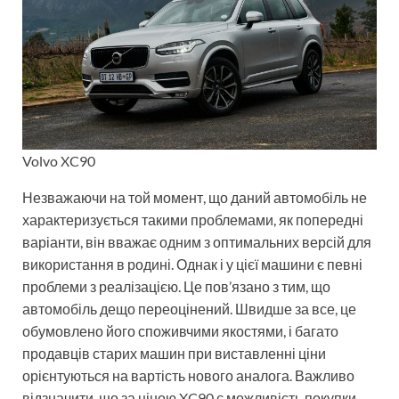
Volvo XC90
Незважаючи на той момент, що даний автомобіль не
характеризується такими проблемами, як попередні
варіанти, він вважає одним з оптимальних версій для
використання в родині. Однак і у цієї машини є певні
проблеми з реалізацією. Це пов’язано з тим, що
автомобіль дещо переоцінений. Швидше за все, це
обумовлено його споживчими якостями, і багато
продавців старих машин при виставленні ціни
орієнтуються на вартість нового аналога. Важливо
відзначити, що за ціною XC90 є можливість покупки