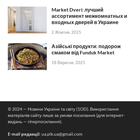
Market Dveri: лучший
ассортимент межкомнатных и
входных дверей в Украине
2 Жовтня, 2025
Азійські продукти: подорож
смаком від Funduk Market
18 Вересня, 2025
© 2024 — Новини України та світу (1OD). Використання
матеріалів сайту лише за умови посилання (для інтернет-
видань — гіперпосилання).
E-mail редакції
:
ua.pik.ua@gmail.com