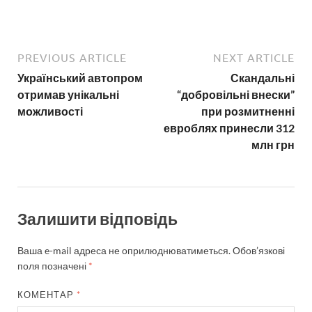
PREVIOUS ARTICLE
NEXT ARTICLE
Український автопром
Скандальні
отримав унікальні
“добровільні внески”
можливості
при розмитненні
евроблях принесли 312
млн грн
Залишити відповідь
Ваша e-mail адреса не оприлюднюватиметься.
Обов’язкові
поля позначені
*
КОМЕНТАР
*