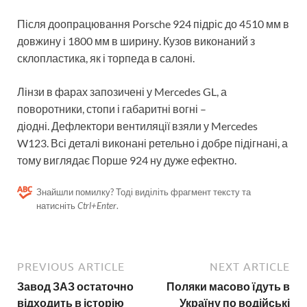
Після доопрацювання Porsche 924 підріс до 4510 мм в
довжину і 1800 мм в ширину. Кузов виконаний з
склопластика, як і торпеда в салоні.
Лінзи в фарах запозичені у Mercedes GL, а
поворотники, стопи і габаритні вогні –
діодні. Дефлектори вентиляції взяли у Mercedes
W123. Всі деталі виконані ретельно і добре підігнані, а
тому виглядає Порше 924 ну дуже ефектно.
Знайшли помилку? Тоді виділіть фрагмент тексту та
натисніть
Ctrl+Enter
.
PREVIOUS ARTICLE
NEXT ARTICLE
Завод ЗАЗ остаточно
Поляки масово їдуть в
відходить в історію
Україну по водійські