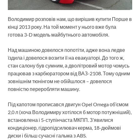
Володимир розповів нам, що вирішив купити Порше в
кінці 2013 року. На той момент у нього вже була
готова 3-D модель майбутнього автомобіля.
Над машиною довелося попотіти, адже вона ледве
їздила і довелося возити її на евакуаторі. До того ж,
стан салону був сумним, а дволітровий мотор чомусь
працював з карбюратором від ВАЗ-2108. Тому одним
зовнішнім тюнінгом не обійшлося – довелося
повністю переробляти машину.
Під капотом прописався двигун Opel Omega об’ємом
2,0 л (хоча Володимиру хотілося б мотор потужніший),
встановлена ​​і 5-ступінчаста МКПП. З’явилися
кондиціонер, гідропідсилювач керма, 18-дюймові
диски і більш сучасні гальма з ABS.