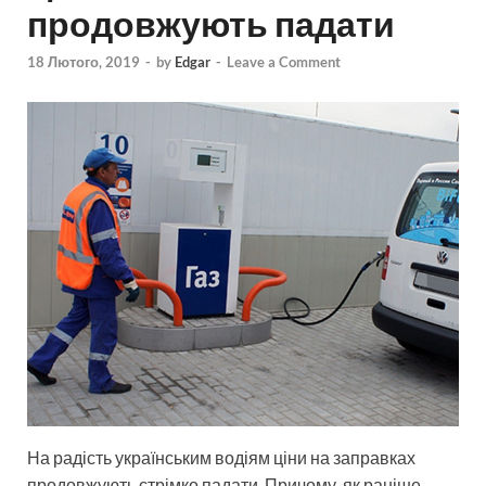
продовжують падати
18 Лютого, 2019
-
by
Edgar
-
Leave a Comment
На радість українським водіям ціни на заправках
продовжують стрімко падати. Причому, як раніше