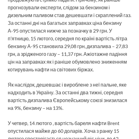
прогнозували експерти, слідом за бензином і
дизельним паливом став дешевшати і скраплений газ.
За останні дні на багатьох заправках ціна бензину
А-95 опустилася нижче за позначку в 29 грн. У
п’ятницю, 15 лютого, середня по країні вартість літра
бензину А-95 становила 29,08 грн, дизпалива – 27,83
грн, а зрідженого газу – 11,37 грн. Ажіотажне падіння
цін на заправках як і раніше обумовлено зниженням
котирувань нафти на світових біржах.
Як наслідок, дешевшає і вироблене з неї пальне, яке
надходить в Україну. За останні два тижні, середня
вартість дизпалива Європейському союзі знизилася
на 9%, бензину – на 13%.
У четвер, 14 лютого , вартість бареля нафти Brent
опустилася майже до 60 доларів. Хоча з ранку 15
лютого спостерігається незначний ріс ціни, до 62