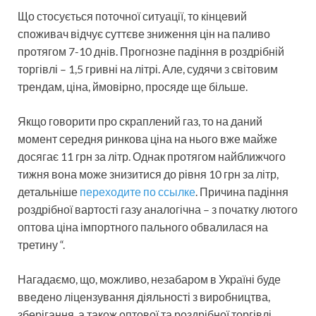
Що стосується поточної ситуації, то кінцевий
споживач відчує суттєве зниження цін на паливо
протягом 7-10 днів. Прогнозне падіння в роздрібній
торгівлі – 1,5 гривні на літрі. Але, судячи з світовим
трендам, ціна, ймовірно, просяде ще більше.
Якщо говорити про скраплений газ, то на даний
момент середня ринкова ціна на нього вже майже
досягає 11 грн за літр. Однак протягом найближчого
тижня вона може знизитися до рівня 10 грн за літр,
детальніше
переходите по ссылке
. Причина падіння
роздрібної вартості газу аналогічна – з початку лютого
оптова ціна імпортного пального обвалилася на
третину “.
Нагадаємо, що, можливо, незабаром в Україні буде
введено ліцензування діяльності з виробництва,
зберігання, а також оптової та роздрібної торгівлі