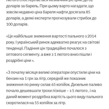
доларів за барель. При цьому варто нагадати, що
зовсім недавно ціна бареля нафти досягала 85
доларів, а деякі експерти прогнозували стрибок до
100 доларів.
«Це найбільше зниження вартості пального з 2014
року. І український ринок адекватно реагує на світові
тенденції. Падіння цін традиційно почалося з
оптового сегменту, а вже з 1 лютого вниз пішли і
роздрібні ціни ».
«З початку місяця великі оператори опустили ціни на
бензин на 1 грн за літр, середній же показник
зниження по ринку склав 65 копійок. Дизельне паливо
почало дешевшати трохи пізніше – з 5 лютого , і на
даний момент роздрібна вартість цього виду пального
скоротилася на 55 копійок за літр.