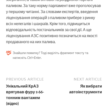
паливом. За таку норму парламент вже проголосував
у першому читанні. За словами експертів, введення
ліцензування операцій з паливом прибере з ринку
всіх нелегалів і шахраїв. Крім того, підвищиться
відповідальність постачальників за свої дії. А ще
ліцензування АЗС позитивно позначиться на якості
продаваного на них палива.
Знайшли помилку? Тоді виділіть фрагмент тексту та
натисніть
Ctrl+Enter
.
PREVIOUS ARTICLE
NEXT ARTICLE
Унікальний КрАЗ
Як вибрати
врятував фуру з 66-
автоінструменти
тонним вантажем
(відео)