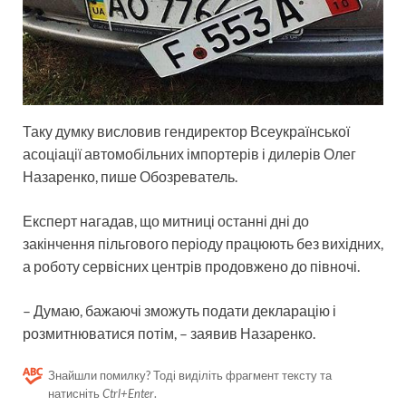
Таку думку висловив гендиректор Всеукраїнської
асоціації автомобільних імпортерів і дилерів Олег
Назаренко, пише Обозреватель.
Експерт нагадав, що митниці останні дні до
закінчення пільгового періоду працюють без вихідних,
а роботу сервісних центрів продовжено до півночі.
– Думаю, бажаючі зможуть подати декларацію і
розмитнюватися потім, – заявив Назаренко.
Знайшли помилку? Тоді виділіть фрагмент тексту та
натисніть
Ctrl+Enter
.