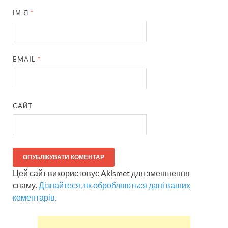
ІМ'Я
*
EMAIL
*
САЙТ
Цей сайт використовує Akismet для зменшення
спаму.
Дізнайтеся, як обробляються дані ваших
коментарів.