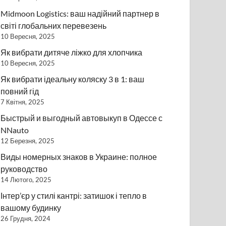
Midmoon Logistics: ваш надійний партнер в
світі глобальних перевезень
10 Вересня, 2025
Як вибрати дитяче ліжко для хлопчика
10 Вересня, 2025
Як вибрати ідеальну коляску 3 в 1: ваш
повний гід
7 Квітня, 2025
Быстрый и выгодный автовыкуп в Одессе с
NNauto
12 Березня, 2025
Виды номерных знаков в Украине: полное
руководство
14 Лютого, 2025
Інтер’єр у стилі кантрі: затишок і тепло в
вашому будинку
26 Грудня, 2024