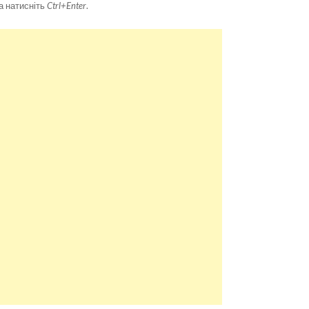
а натисніть
Ctrl+Enter
.