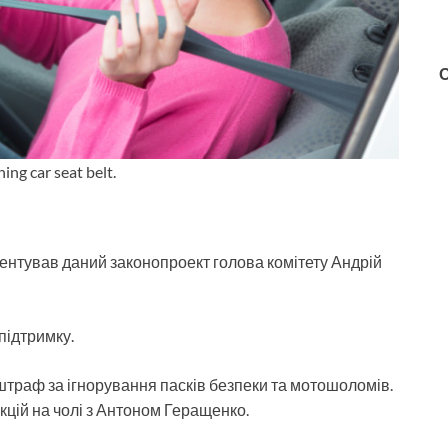
ing car seat belt.
ментував даний законопроект голова комітету Андрій
підтримку.
 штраф за ігнорування пасків безпеки та мотошоломів.
кцій на чолі з Антоном Геращенко.