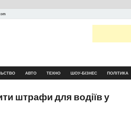
.com
Новини України та сві
головні і останні новини онлайн
ЛЬСТВО
АВТО
ТЕХНО
ШОУ-БІЗНЕС
ПОЛІТИКА
ити штрафи для водіїв у