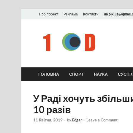
Про проект
Реклама
Контакти
ua.pik.ua@gmail
ГОЛОВНА
СПОРТ
НАУКА
СУСПІ
У Раді хочуть збільш
10 разів
11 Квітня, 2019
-
by
Edgar
-
Leave a Comment