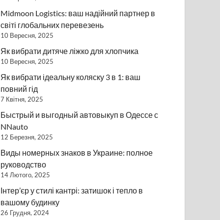
Midmoon Logistics: ваш надійний партнер в
світі глобальних перевезень
10 Вересня, 2025
Як вибрати дитяче ліжко для хлопчика
10 Вересня, 2025
Як вибрати ідеальну коляску 3 в 1: ваш
повний гід
7 Квітня, 2025
Быстрый и выгодный автовыкуп в Одессе с
NNauto
12 Березня, 2025
Виды номерных знаков в Украине: полное
руководство
14 Лютого, 2025
Інтер’єр у стилі кантрі: затишок і тепло в
вашому будинку
26 Грудня, 2024