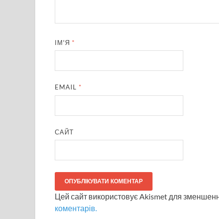
ІМ'Я
*
EMAIL
*
САЙТ
Цей сайт використовує Akismet для зменшен
коментарів.