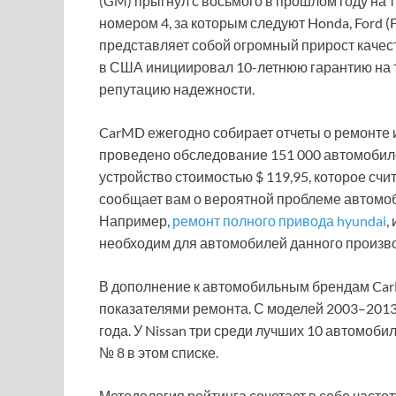
(GM) прыгнул с восьмого в прошлом году на т
номером 4, за которым следуют Honda, Ford (F),
представляет собой огромный прирост качест
в США инициировал 10-летнюю гарантию на 
репутацию надежности.
CarMD ежегодно собирает отчеты о ремонте из
проведено обследование 151 000 автомобиле
устройство стоимостью $ 119,95, которое с
сообщает вам о вероятной проблеме автомоб
Например,
ремонт полного привода hyundai
,
необходим для автомобилей данного произв
В дополнение к автомобильным брендам Ca
показателями ремонта. С моделей 2003–2013
года. У Nissan три среди лучших 10 автомобиле
№ 8 в этом списке.
Методология рейтинга сочетает в себе часто