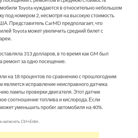
томобили Toyota нуждаются в относительно небольшом
рку под номером 2, несмотря на высокую стоимость
США. Представитель CarMD предполагает, что
лей Toyota может увеличить средний билет с
ареи.
оставляла 313 долларов, в то время как GM был
а ремонт за одно посещение.
чили на 18 процентов по сравнению с прошлогодним
 является исправление неисправного датчика
нию лампы проверки двигателя. Этот датчик
ое соотношение топлива и кислорода. Если
 может уменьшить пробег автомобиля на 40%.
а натисніть
Ctrl+Enter
.