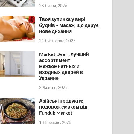
28 Липня, 2026
Твоя зупинка у вирі
буднів – масаж, що дарує
нове дихання
24 Листопада, 2025
Market Dveri: лучший
ассортимент
межкомнатных и
входных дверей в
Украине
2 Жовтня, 2025
Азійські продукти:
подорож смаком від
Funduk Market
18 Вересня, 2025