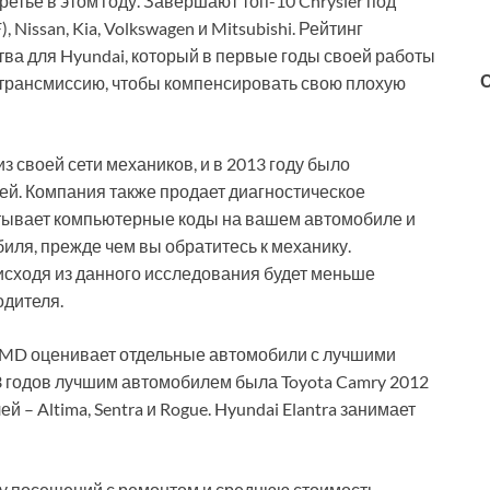
ретье в этом году. Завершают топ-10 Chrysler под
 Nissan, Kia, Volkswagen и Mitsubishi. Рейтинг
ва для Hyundai, который в первые годы своей работы
трансмиссию, чтобы компенсировать свою плохую
 своей сети механиков, и в 2013 году было
й. Компания также продает диагностическое
читывает компьютерные коды на вашем автомобиле и
иля, прежде чем вы обратитесь к механику.
 исходя из данного исследования будет меньше
одителя.
rMD оценивает отдельные автомобили с лучшими
 годов лучшим автомобилем была Toyota Camry 2012
й – Altima, Sentra и Rogue. Hyundai Elantra занимает
ту посещений с ремонтом и среднюю стоимость