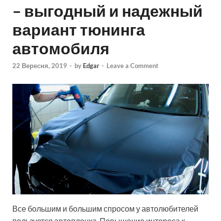
– выгодный и надежный
вариант тюнинга
автомобиля
22 Вересня, 2019
-
by
Edgar
-
Leave a Comment
Все большим и большим спросом у автолюбителей
пользуется автопленка. Повышение интереса к