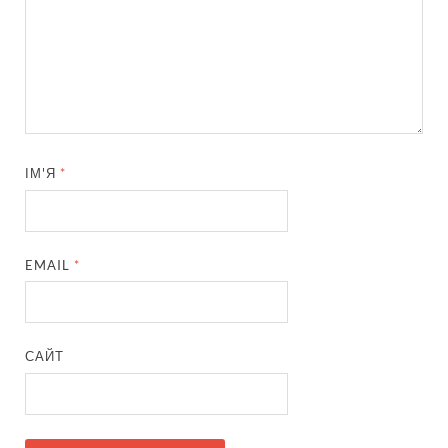
ІМ'Я
*
EMAIL
*
САЙТ