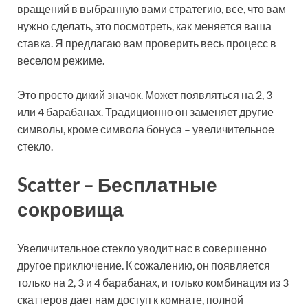
вращений в выбранную вами стратегию, все, что вам
нужно сделать, это посмотреть, как меняется ваша
ставка. Я предлагаю вам проверить весь процесс в
веселом режиме.
Это просто дикий значок. Может появляться на 2, 3
или 4 барабанах. Традиционно он заменяет другие
символы, кроме символа бонуса – увеличительное
стекло.
Scatter – Бесплатные
сокровища
Увеличительное стекло уводит нас в совершенно
другое приключение. К сожалению, он появляется
только на 2, 3 и 4 барабанах, и только комбинация из 3
скаттеров дает нам доступ к комнате, полной