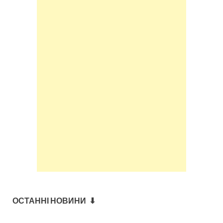
ОСТАННІ НОВИНИ ⬇