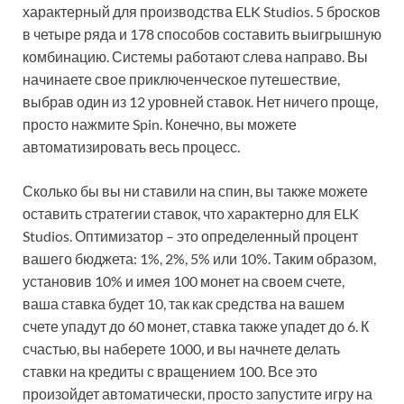
характерный для производства ELK Studios. 5 бросков
в четыре ряда и 178 способов составить выигрышную
комбинацию. Системы работают слева направо. Вы
начинаете свое приключенческое путешествие,
выбрав один из 12 уровней ставок. Нет ничего проще,
просто нажмите Spin. Конечно, вы можете
автоматизировать весь процесс.
Сколько бы вы ни ставили на спин, вы также можете
оставить стратегии ставок, что характерно для ELK
Studios. Оптимизатор – это определенный процент
вашего бюджета: 1%, 2%, 5% или 10%. Таким образом,
установив 10% и имея 100 монет на своем счете,
ваша ставка будет 10, так как средства на вашем
счете упадут до 60 монет, ставка также упадет до 6. К
счастью, вы наберете 1000, и вы начнете делать
ставки на кредиты с вращением 100. Все это
произойдет автоматически, просто запустите игру на