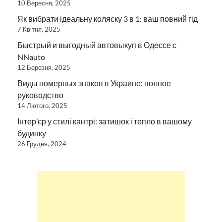
10 Вересня, 2025
Як вибрати ідеальну коляску 3 в 1: ваш повний гід
7 Квітня, 2025
Быстрый и выгодный автовыкуп в Одессе с
NNauto
12 Березня, 2025
Виды номерных знаков в Украине: полное
руководство
14 Лютого, 2025
Інтер’єр у стилі кантрі: затишок і тепло в вашому
будинку
26 Грудня, 2024