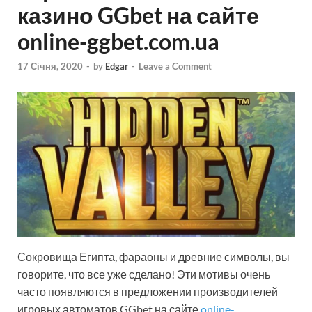
казино GGbet на сайте
online-ggbet.com.ua
17 Січня, 2020
-
by
Edgar
-
Leave a Comment
Сокровища Египта, фараоны и древние символы, вы
говорите, что все уже сделано! Эти мотивы очень
часто появляются в предложении производителей
игровых автоматов GGbet на сайте
online-