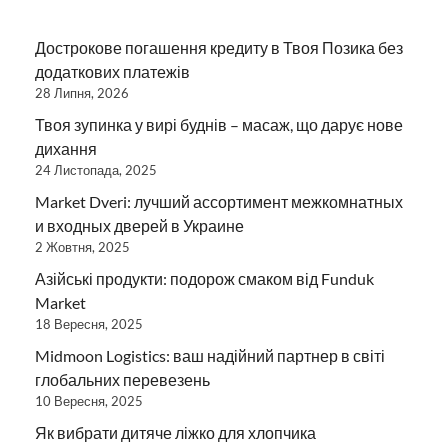
Дострокове погашення кредиту в Твоя Позика без
додаткових платежів
28 Липня, 2026
Твоя зупинка у вирі буднів – масаж, що дарує нове
дихання
24 Листопада, 2025
Market Dveri: лучший ассортимент межкомнатных
и входных дверей в Украине
2 Жовтня, 2025
Азійські продукти: подорож смаком від Funduk
Market
18 Вересня, 2025
Midmoon Logistics: ваш надійний партнер в світі
глобальних перевезень
10 Вересня, 2025
Як вибрати дитяче ліжко для хлопчика