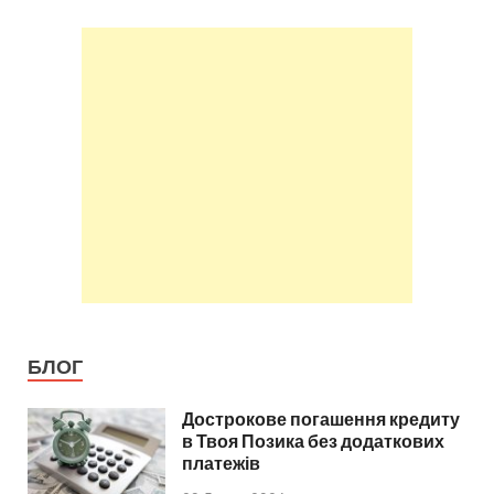
БЛОГ
Дострокове погашення кредиту
в Твоя Позика без додаткових
платежів