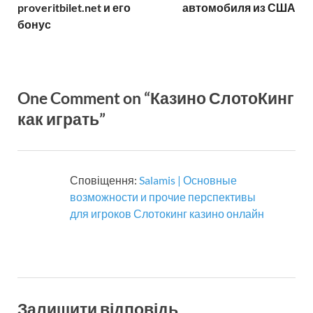
proveritbilet.net и его
автомобиля из США
бонус
One Comment on “Казино СлотоКинг
как играть”
Сповіщення:
Salamis | Основные
возможности и прочие перспективы
для игроков Слотокинг казино онлайн
Залишити відповідь