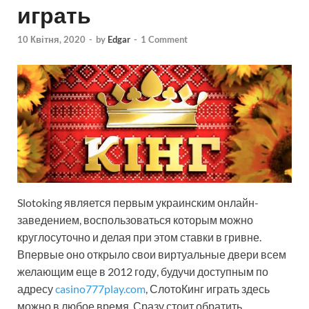
играть
10 Квітня, 2020
-
by
Edgar
-
1 Comment
Slotoking является первым украинским онлайн-
заведением, воспользоваться которым можно
круглосуточно и делая при этом ставки в гривне.
Впервые оно открыло свои виртуальные двери всем
желающим еще в 2012 году, будучи доступным по
адресу
casino777play.com
, СлотоКинг играть здесь
можно в любое время. Сразу стоит обратить