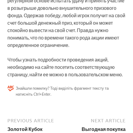
регулярной основе испытать удачу и принять участие
в розыгрыше довольно внушительного призового
фонда. Одержав победу, любой игрок получит на свой
счет большой денежный приз, который он может
спокойно вывести на свой счет. Правда нужно
понимать, что по времени такого рода акции имеют
определенное ограничение.
Чтобы узнать подробности проведения акций,
необходимо на сайте посетить соответствующую
страницу, найти ее можно в пользовательском меню.
Знайшли помилку? Тоді виділіть фрагмент тексту та
натисніть
Ctrl+Enter
.
PREVIOUS ARTICLE
NEXT ARTICLE
Золотой Кубок
Выгодная покупка