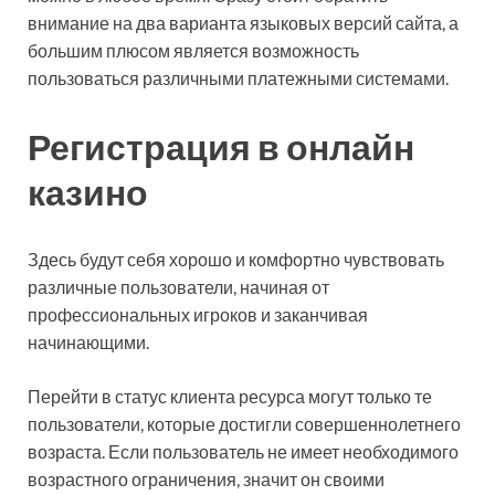
внимание на два варианта языковых версий сайта, а
большим плюсом является возможность
пользоваться различными платежными системами.
Регистрация в онлайн
казино
Здесь будут себя хорошо и комфортно чувствовать
различные пользователи, начиная от
профессиональных игроков и заканчивая
начинающими.
Перейти в статус клиента ресурса могут только те
пользователи, которые достигли совершеннолетнего
возраста. Если пользователь не имеет необходимого
возрастного ограничения, значит он своими