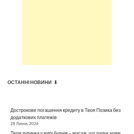
ОСТАННІ НОВИНИ ⬇
Дострокове погашення кредиту в Твоя Позика без
додаткових платежів
28 Липня, 2026
Твоя зупинка у вирі буднів – масаж, що дарує нове