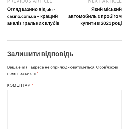
PREVIOUS ARTICLE
NEXT ARTICLE
Огляд казино від ukr-
Який міський
casino.com.ua – кращий
автомобиль з пробігом
аналіз гральних клубів
купити в 2021 році
Залишити відповідь
Ваша e-mail адреса не оприлюднюватиметься.
Обов’язкові
поля позначені
*
КОМЕНТАР
*