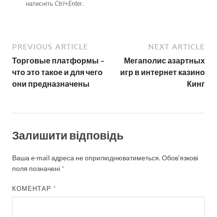
натисніть
Ctrl+Enter
.
PREVIOUS ARTICLE
NEXT ARTICLE
Торговые платформы –
Мегаполис азартных
что это такое и для чего
игр в интернет казино
они предназначены
Кинг
Залишити відповідь
Ваша e-mail адреса не оприлюднюватиметься.
Обов’язкові
поля позначені
*
КОМЕНТАР
*