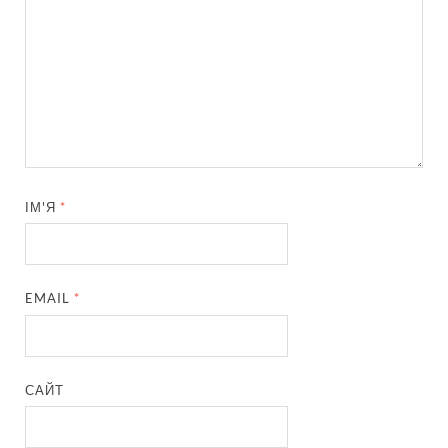
ІМ'Я
*
EMAIL
*
САЙТ