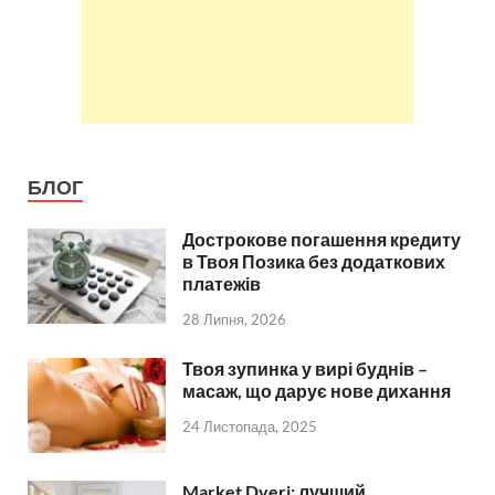
БЛОГ
Дострокове погашення кредиту
в Твоя Позика без додаткових
платежів
28 Липня, 2026
Твоя зупинка у вирі буднів –
масаж, що дарує нове дихання
24 Листопада, 2025
Market Dveri: лучший