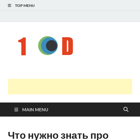
TOP MENU
Н
голо
і
У
оста
нов
онл
т
с
MAIN MENU
Что нужно знать про