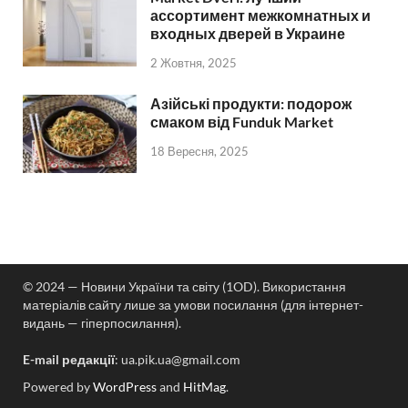
ассортимент межкомнатных и
входных дверей в Украине
2 Жовтня, 2025
Азійські продукти: подорож
смаком від Funduk Market
18 Вересня, 2025
© 2024 — Новини України та світу (1OD). Використання
матеріалів сайту лише за умови посилання (для інтернет-
видань — гіперпосилання).
E-mail редакції
:
ua.pik.ua@gmail.com
Powered by
WordPress
and
HitMag
.