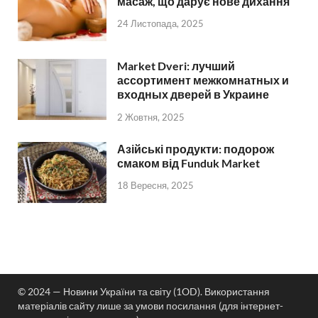
масаж, що дарує нове дихання
24 Листопада, 2025
Market Dveri: лучший
ассортимент межкомнатных и
входных дверей в Украине
2 Жовтня, 2025
Азійські продукти: подорож
смаком від Funduk Market
18 Вересня, 2025
© 2024 — Новини України та світу (1OD). Використання
матеріалів сайту лише за умови посилання (для інтернет-