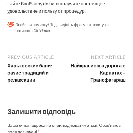
сайте BaniSauny.dn.ua, и получите настоящее
удовольствие и пользу от процедур.
Знайшли помилку? Тоді виділіть фрагмент тексту та
натисніть
Ctrl+Enter
.
PREVIOUS ARTICLE
NEXT ARTICLE
Харьковские бани:
Найкрасивіша дорога в
оазис традиций и
Карпатах –
релаксации
Трансфагараш
Залишити відповідь
Ваша e-mail адреса не оприлюднюватиметься.
Обов’язкові
поля позначені
*