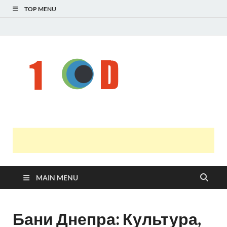
TOP MENU
Н
голо
і
У
оста
нов
онл
т
с
MAIN MENU
Бани Днепра: Культура,