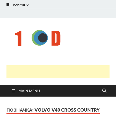
TOP MENU
Н
голо
і
У
оста
нов
онл
т
с
MAIN MENU
ПОЗНАЧКА:
VOLVO V40 CROSS COUNTRY