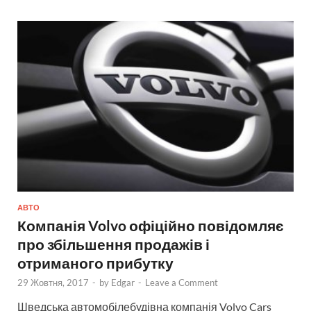
АВТО
Компанія Volvo офіційно повідомляє
про збільшення продажів і
отриманого прибутку
29 Жовтня, 2017
-
by
Edgar
-
Leave a Comment
Шведська автомобілебудівна компанія Volvo Cars