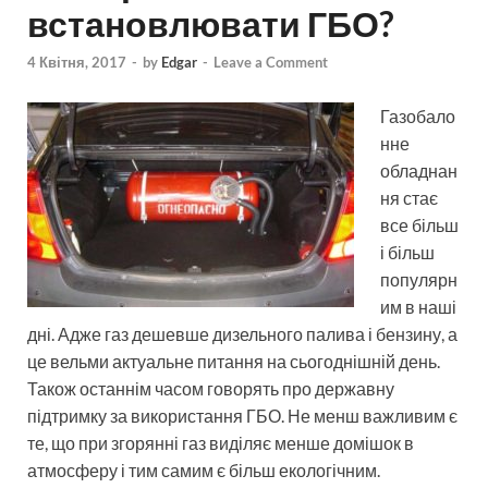
встановлювати ГБО?
4 Квітня, 2017
-
by
Edgar
-
Leave a Comment
Газобало
нне
обладнан
ня стає
все більш
і більш
популярн
им в наші
дні. Адже газ дешевше дизельного палива і бензину, а
це вельми актуальне питання на сьогоднішній день.
Також останнім часом говорять про державну
підтримку за використання ГБО. Не менш важливим є
те, що при згорянні газ виділяє менше домішок в
атмосферу і тим самим є більш екологічним.