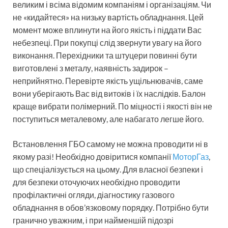
великим і всіма відомим компаніям і організаціям. Чи
не «кидайтеся» на низьку вартість обладнання. Цей
момент може вплинути на його якість і піддати Вас
небезпеці. При покупці слід звернути увагу на його
виконання. Перехідники та штуцери повинні бути
виготовлені з металу, наявність задирок –
неприйнятно. Перевірте якість ущільнювачів, саме
вони уберігають Вас від витоків і їх наслідків. Балон
краще вибрати полімерний. По міцності і якості він не
поступиться металевому, але набагато легше його.
Встановлення ГБО самому не можна проводити ні в
якому разі! Необхідно довіритися компанії
МоторГаз
,
що спеціалізується на цьому. Для власної безпеки і
для безпеки оточуючих необхідно проводити
профілактичні огляди, діагностику газового
обладнання в обов’язковому порядку. Потрібно бути
гранично уважним, і при найменшій підозрі