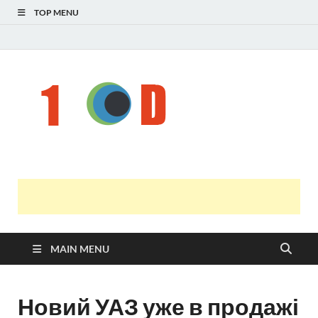
TOP MENU
Н
голо
і
У
оста
нов
онл
т
с
MAIN MENU
Новий УАЗ уже в продажі