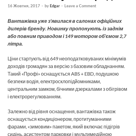
16 Жовтня, 2017
-
by
Edgar
-
Leave a Comment
Вантажівка уже з’явилася в салонах офіційних
дилерів бренду. Новинку пропонують із заднім
або повним приводом і 149 мотором об’ємом 2,7
літра.
Ціни стартують від 649 неоподатковуваних мінімумів
доходів громадян за версію з базовим обладнанням.
Такий «Профі» оснащується ABS + EBD, подушкою
безпеки водія, електросклопідйомниками,
центральним замком, бічними дзеркалами з обігрівом
і електрорегулюванням.
Залежно від рівня оснащення, вантажівка також
оснащується кондиціонером, протитуманними
фарами, «зимовим» пакетом, який включає підігрів
сидінь, асистентом парковки і мультимедійною