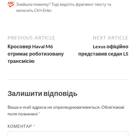
Знайшли помилку? Тоді виділіть фрагмент тексту та
натисніть
Ctrl+Enter
.
PREVIOUS ARTICLE
NEXT ARTICLE
Кросовер Haval M6
Lexus офіційно
отримає роботизовану
представив седан LS
трансмісію
Залишити відповідь
Ваша e-mail адреса не оприлюднюватиметься.
Обов’язкові
поля позначені
*
КОМЕНТАР
*