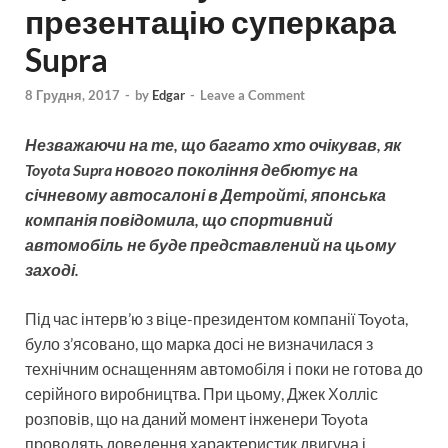
презентацію суперкара
Supra
8 Грудня, 2017
-
by
Edgar
-
Leave a Comment
Незважаючи на те, що багато хто очікував, як
Toyota Supra нового покоління дебютує на
січневому автосалоні в Детройті, японська
компанія повідомила, що спортивний
автомобіль не буде представлений на цьому
заході.
Під час інтерв’ю з віце-президентом компанії Toyota,
було з’ясовано, що марка досі не визначилася з
технічним оснащенням автомобіля і поки не готова до
серійного виробництва. При цьому, Джек Холліс
розповів, що на даний момент інженери Toyota
проводять доведення характеристик двигуна і