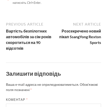
натисніть
Ctrl+Enter
.
PREVIOUS ARTICLE
NEXT ARTICLE
Вартість безпілотних
Розсекречено новий
автомобілів за сім років
пікап SsangYong Rexton
скоротиться на 90
Sports
відсотків
Залишити відповідь
Ваша e-mail адреса не оприлюднюватиметься.
Обов’язкові
поля позначені
*
КОМЕНТАР
*