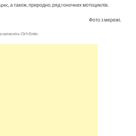
-spec, а також, природно, ряд гоночних мотоциклів.
Фото з мережі.
а натисніть
Ctrl+Enter
.