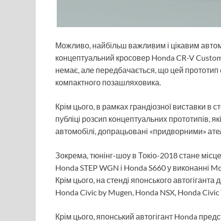
Можливо, найбільш важливим і цікавим автомо
концептуальний кросовер Honda CR-V Custom 
немає, але передбачається, що цей прототип 
компактного позашляховика.
Крім цього, в рамках грандіозної виставки в
публіці розсип концептуальних прототипів, як
автомобілі, допрацьовані «придворними» ате
Зокрема, тюнінг-шоу в Токіо-2018 стане місц
Honda STEP WGN і Honda S660 у виконанні Mod
Крім цього, на стенді японського автогіганта
Honda Civic by Mugen, Honda NSX, Honda Civic
Крім цього, японський автогігант Honda пре