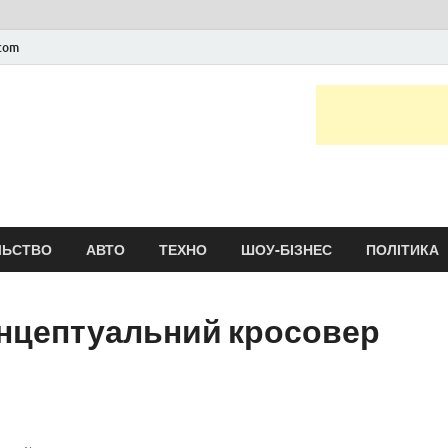
.com
Новини України та сві
головні і останні новини онлайн
ЛЬСТВО
АВТО
ТЕХНО
ШОУ-БІЗНЕС
ПОЛІТИКА
концептуальний кросовер