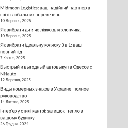
Midmoon Logistics: ваш надійний партнер в
світі глобальних перевезень
10 Вересня, 2025
Як вибрати дитяче ліжко для хлопчика
10 Вересня, 2025
Як вибрати ідеальну коляску 3 в 1: ваш
повний гід
7 Квітня, 2025
Быстрый и выгодный автовыкуп в Одессе с
NNauto
12 Березня, 2025
Виды номерных знаков в Украине: полное
руководство
14 Лютого, 2025
Інтер’єр у стилі кантрі: затишок і тепло в
вашому будинку
26 Грудня, 2024