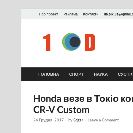
Про проект
Реклама
Контакти
ua.pik.ua@gmail
ГОЛОВНА
СПОРТ
НАУКА
СУСПІ
Honda везе в Токіо 
CR-V Custom
24 Грудня, 2017
-
by
Edgar
-
Leave a Comment