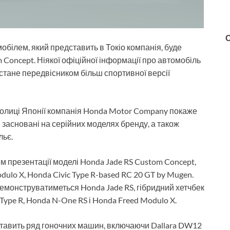
білем, який представить в Токіо компанія, буде
Concept. Ніякої офіційної інформації про автомобіль
стане передвісником більш спортивної версії
 столиці Японії компанія Honda Motor Company покаже
і засновані на серійних моделях бренду, а також
льє.
ем презентації моделі Honda Jade RS Custom Concept,
ulo X, Honda Civic Type R-based RC 20 GT by Mugen.
 демонструватиметься Honda Jade RS, гібридний хетчбек
 Type R, Honda N-One RS і Honda Freed Modulo X.
дставить ряд гоночних машин, включаючи Dallara DW12