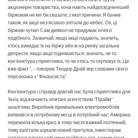
акціонерні товариства, хоча навіть найдосвідченіший
біржовик не міг би сказати, з якої причини. Я бачив
також, як акції нез’ясовно злітали до небес. Ох, ці
біржові чутки! Сам диявол не придумає нічого
подібного. Зазвичай, якщо акції падають, значить,
хтось викидає їх на біржу або ж на ринку загальна
депресія. якщо акції піднімаються, значить, чи то
кон’юнктура сприятлива, то чи хтось то скуповує їх. Це
вже факт “, – говорив Теодор Драй зер словами свого
персонажа з “Фінансиста”.
Кон’юнктура і справді довгий час була сприятлива для
Tesla, відзначають опитані агентством “Прайм”
аналітики. Виробник преміальних електромобілів
виявився в потрібному місці в потрібний час: Америка
пережила кілька криз, в тому числі важкий іпотечний,
тому капітали шукали новий притулок, інвесторам
хотілося купити собі мрію майбутнього, закриваючи