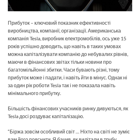
Прибуток – ключовий показник ефективності
виробництва, компанії, організації. Американська
компанія Tesla, виробник електромобілів, ось уже 15
років успішно доводить, що навіть в таких умовах
можна капіталізувати компанію до небувалих рівнів,
маючи в фінансових звітах тільки новини про
багатомільйонні збитки. Часи бувають різні, тому
прибуток може і падати, і навіть йти в мінус. Однак ні
за один рік роботи Tesla так і не показала навіть
мінімального прибутку.
Більшість фінансових учасників ринку дивуються, як
Tesla досі роздуває капіталізацію.
“Біржа зовсім особливий світ … Ніхто на світі не зуміє
вам його пояснити. Я бачив, як вилітали в трубу