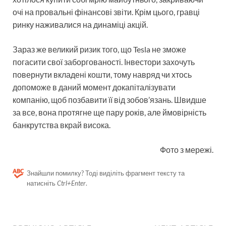
очі на провальні фінансові звіти. Крім цього, гравці
ринку наживалися на динаміці акцій.
Зараз же великий ризик того, що Tesla не зможе
погасити свої заборгованості. Інвестори захочуть
повернути вкладені кошти, тому навряд чи хтось
допоможе в даний момент докапіталізувати
компанію, щоб позбавити її від зобов’язань. Швидше
за все, вона протягне ще пару років, але ймовірність
банкрутства вкрай висока.
Фото з мережі.
Знайшли помилку? Тоді виділіть фрагмент тексту та
натисніть
Ctrl+Enter
.