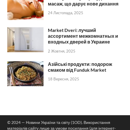
масаж, що дарує нове дихання
24 Листопада, 2025
Market Dveri: лучший
ассортимент межкомнатных и
входных дверей в Украине
2 Жовтня, 2025
Азійські продукти: подорож
смаком від Funduk Market
18 Вересня, 2025
© 2024 — Новини України та світу (1OD). Використання
матеріалів сайту лише за умови посилання (для інтернет-