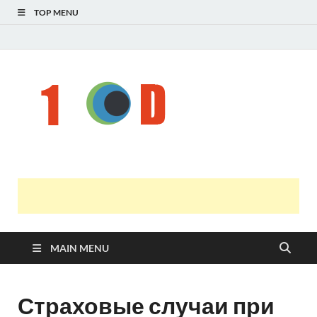
TOP MENU
Н
голо
і
У
оста
нов
онл
т
с
MAIN MENU
Страховые случаи при