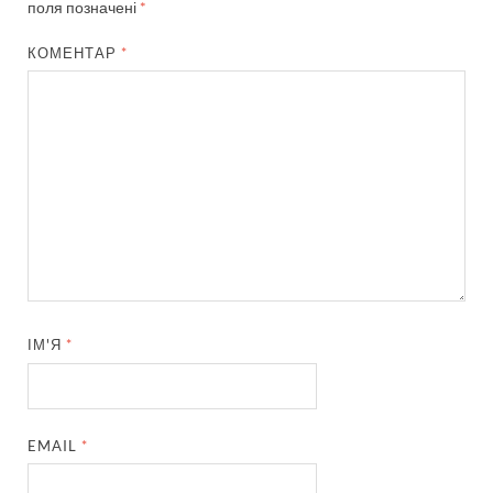
поля позначені
*
КОМЕНТАР
*
ІМ'Я
*
EMAIL
*