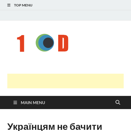
TOP MENU
Н
голо
і
У
оста
нов
онл
т
с
MAIN MENU
Українцям не бачити