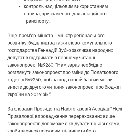
контроль над цільовим використанням
палива, призначеного для авіаційного
транспорту.
Віце-прем’єр-міністр – міністр регіонального
розвитку, будівництва та житлово-комунального
господарства Геннадій Зубко закликав народних
депутатів підтримати в першому читанні
законопроект №9260: “Нам зараз необхідно
розглянути законопроект про зміни до Податкового
кодексу №9260, щоб на податковій базі ми могли
внести до другого читання законопроект про бюджет
України на 2019 рік “.
За словами Президента Нафтогазовій Асоціації Нелі
Привалової, впровадження перерахованих вище
законопроектів допоможе ліквідувати тіньові схеми,
зробити ринок прозорим, підвищити його