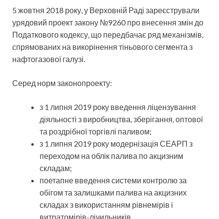
5 жовтня 2018 року, у Верховній Раді зареєстрували
урядовий проект закону №9260 про внесення змін до
Податкового кодексу, що передбачає ряд механізмів,
спрямованих на викорінення тіньового сегмента з
нафтогазової галузі.
Серед норм законопроекту:
з 1 липня 2019 року введення ліцензування
діяльності з виробництва, зберігання, оптової
та роздрібної торгівлі паливом;
з 1 липня 2019 року модернізація СЕАРП з
переходом на облік палива по акцизним
складам;
поетапне введення системи контролю за
обігом та залишками палива на акцизних
складах з використанням рівнемірів і
витратомірів-лічильників.