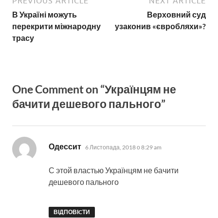
PREVIOUS ARTICLE
NEXT ARTICLE
В Україні можуть
Верховний суд
перекрити міжнародну
узаконив «євробляхи»?
трасу
One Comment on “Українцям не
бачити дешевого пального”
:
Одессит
6 Листопада, 2018 о 8:29 am
С этой властью Українцям не бачити
дешевого пального
ВІДПОВІCТИ