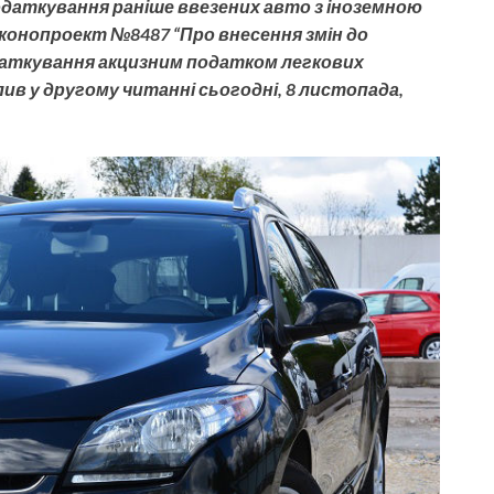
одаткування раніше ввезених авто з іноземною
аконопроект №8487 “Про внесення змін до
даткування акцизним податком легкових
в у другому читанні сьогодні, 8 листопада,