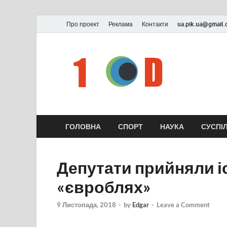
Про проект
Реклама
Контакти
ua.pik.ua@gmail
ГОЛОВНА
СПОРТ
НАУКА
СУСПІ
Депутати прийняли і
«євроблях»
9 Листопада, 2018
-
by
Edgar
-
Leave a Comment