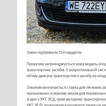
Закон підтримали 250 нардепів.
Проектом запроваджується нова модель опо
транспортних засобів. У запропонованій сист
об’єму двигуна транспортного засобу на опод
Законом визначається ставка для легкових ав
призначених головним чином для перевезення
згідно з УКТ ЗЕД, (крім моторних транспортних
УКТ ЗЕД), включаючи вантажопасажирські авто