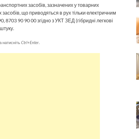
ранспортних засобів, зазначених у товарних
х засобів, що приводяться в рух тільки електричним
, 8703 90 90 00 згідно з УКТ ЗЕД (гібридні легкові
 штуку.
а натисніть
Ctrl+Enter
.