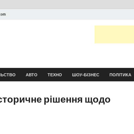
.com
Новини України та сві
головні і останні новини онлайн
ЛЬСТВО
АВТО
ТЕХНО
ШОУ-БІЗНЕС
ПОЛІТИКА
сторичне рішення щодо