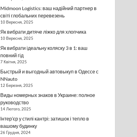
Midmoon Logistics: ваш надійний партнер в
світі глобальних перевезень
10 Вересня, 2025
Як вибрати дитяче ліжко для хлопчика
10 Вересня, 2025
Як вибрати ідеальну коляску 3 в 1: ваш
повний гід
7 Квітня, 2025
Быстрый и выгодный автовыкуп в Одессе с
NNauto
12 Березня, 2025
Виды номерных знаков в Украине: полное
руководство
14 Лютого, 2025
Інтер’єр у стилі кантрі: затишок і тепло в
вашому будинку
26 Грудня, 2024