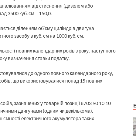
 запалюванням від стиснення (дизелем або
ад 3500 куб. см – 150,0.
чається діленням об’єму циліндрів двигуна
ого засобу в куб. см на 1000 куб. см.
кількості повних календарних років з року, наступного
оку визначення ставки податку.
стовувалися до одного повного календарного року,
асобів, що використовувалися понад 15 повних
собів, зазначених у товарній позиції 8703 90 10 10
ричними двигунами (одним чи декількома),
дин ємності електричного акумулятора таких