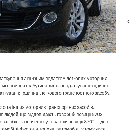
даткування акцизним податком легкових моторних
емі повинна відбутися зміна оподаткування одиниці
аткування одиниці легкового транспортного засобу.
то та інших моторних транспортних засобів,
 людей, що відповідають товарній позиції 8703
 засобів, зазначених у товарній позиції 8702 згідно з
мобілі-фургони, гоночні автомобілі, у тому числі