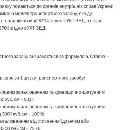
рядку подаються до органів внутрішніх справ України
і зміною моделі транспортного засобу, яка до
товарній позиції 8704 згідно з УКТ ЗЕД, а після
703 згідно з УКТ ЗЕД.
ортного засобу визначається за формулою: Ставка =
 в євро за 1 штуку транспортного засобу:
 іскровим запалюванням та кривошипно-шатунним
 куб. см – 50,0;
 іскровим запалюванням та кривошипно-шатунним
3000 куб. см – 100,0;
 запалюванням від стиснення (дизелем або
500 куб. см – 75, 0;