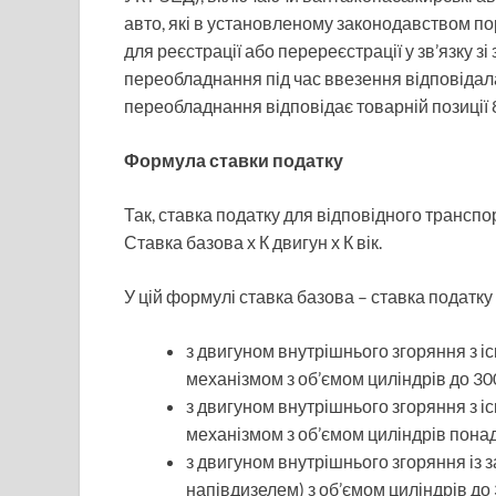
авто, які в установленому законодавством по
для реєстрації або перереєстрації у зв’язку з
переобладнання під час ввезення відповідала 
переобладнання відповідає товарній позиції 8
Формула ставки податку
Так, ставка податку для відповідного трансп
Ставка базова х К двигун х К вік.
У цій формулі ставка базова – ставка податку
з двигуном внутрішнього згоряння з
механізмом з об’ємом циліндрів до 3000
з двигуном внутрішнього згоряння з
механізмом з об’ємом циліндрів понад 
з двигуном внутрішнього згоряння із
напівдизелем) з об’ємом циліндрів до 3