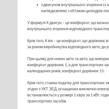
з двигуном внутрішнього згоряння із
напівдизелем) з об’ємом циліндрів пон
У формулі К двигун – це коефіцієнт, що визна
внутрішнього згоряння відповідного транспортн
Крім того, К вік – це коефіцієнт, що дорівнює 
за роком виробництва відповідного авто, до р
При цьому для нових авто та авто, що викори
коефіцієнт дорівнює 1, а для транспортних з
календарних років, коефіцієнт дорівнює 15.
Крім того, ставка податку для транспортних за
згідно з УКТ ЗЕД, оснащених виключно елект
встановлюється у розмірі 1 євро за 1 кВт. го
транспортних засобів.