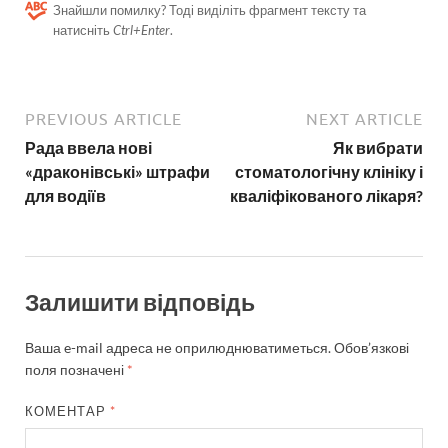
Знайшли помилку? Тоді виділіть фрагмент тексту та
натисніть
Ctrl+Enter
.
PREVIOUS ARTICLE
NEXT ARTICLE
Рада ввела нові
Як вибрати
«драконівські» штрафи
стоматологічну клініку і
для водіїв
кваліфікованого лікаря?
Залишити відповідь
Ваша e-mail адреса не оприлюднюватиметься.
Обов’язкові
поля позначені
*
КОМЕНТАР
*