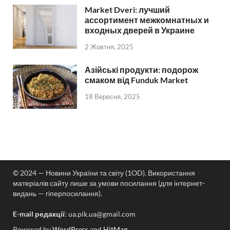
Market Dveri: лучший
ассортимент межкомнатных и
входных дверей в Украине
2 Жовтня, 2025
Азійські продукти: подорож
смаком від Funduk Market
18 Вересня, 2025
© 2024 — Новини України та світу (1OD). Використання
матеріалів сайту лише за умови посилання (для інтернет-
видань — гіперпосилання).
E-mail редакції
:
ua.pik.ua@gmail.com
Powered by
WordPress
and
HitMag
.