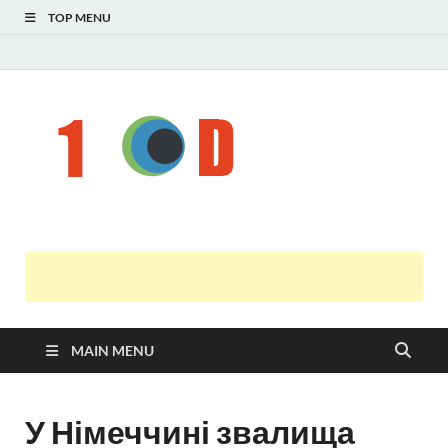
TOP MENU
Н
голо
і
У
оста
нов
онл
т
с
MAIN MENU
У Німеччині звалища