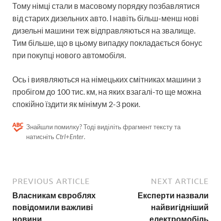
Тому німці стали в масовому порядку позбавлятися
від старих дизельних авто. І навіть більш-менш нові
дизельні машини теж відправляються на звалище.
Тим більше, що в цьому випадку покладається бонус
при покупці нового автомобіля.
Ось і виявляються на німецьких смітниках машини з
пробігом до 100 тис. км, на яких взагалі-то ще можна
спокійно їздити як мінімум 2-3 роки.
Знайшли помилку? Тоді виділіть фрагмент тексту та
натисніть
Ctrl+Enter
.
PREVIOUS ARTICLE
NEXT ARTICLE
Власникам євроблях
Експерти назвали
повідомили важливі
найвигідніший
новини
електромобіль