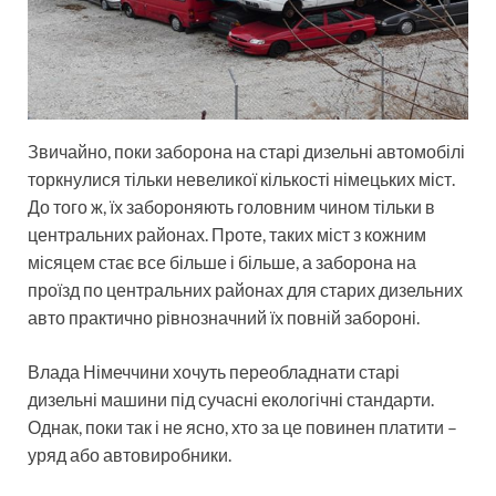
Звичайно, поки заборона на старі дизельні автомобілі
торкнулися тільки невеликої кількості німецьких міст.
До того ж, їх забороняють головним чином тільки в
центральних районах. Проте, таких міст з кожним
місяцем стає все більше і більше, а заборона на
проїзд по центральних районах для старих дизельних
авто практично рівнозначний їх повній забороні.
Влада Німеччини хочуть переобладнати старі
дизельні машини під сучасні екологічні стандарти.
Однак, поки так і не ясно, хто за це повинен платити –
уряд або автовиробники.