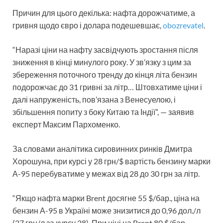
Причин для цього декілька: нафта дорожчатиме, а
гривня щодо євро і долара подешевшає,
obozrevatel
.
“Наразі ціни на нафту засвідчують зростання після
зниження в кінці минулого року. У зв’язку з цим за
збереження поточного тренду до кінця літа бензин
подорожчає до 31 гривні за літр… Штовхатиме ціни і
далі напруженість, пов’язана з Венесуелою, і
збільшення попиту з боку Китаю та Індії”, — заявив
експерт Максим Пархоменко.
За словами аналітика сировинних ринків Дмитра
Хорошуна, при курсі у 28 грн/$ вартість бензину марки
А-95 перебуватиме у межах від 28 до 30 грн за літр.
“Якщо нафта марки Brent досягне 55 $/бар., ціна на
бензин А-95 в Україні може знизитися до 0,96 дол./л
(27 грн/л за курсу 28). При ціні на Brent 80 $/бар. —