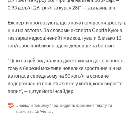
0,93 дол./л (26 грн/л за курсу 28)”, — зазначив він.
Експерти прогнозують, що з початком весни зростуть
ціни на автогаз. За словами експерта Сергія Куюна,
газ зараз недооцінений і має коштувати близько 13
грн/л, або приблизно вдвічі дешевше за бензин.
“Ціни на цей вид палива дуже схильні до сезонності,
тому в березні можливе невелике зростання цін на
автогаз, в середньому на 50 коп./л, а основне
подорожчання почнеться вже у квітні, коли виросте
попит”, — цитує його інсайдер.
Знайшли помилку? Тоді виділіть фрагмент тексту та
натисніть
Ctrl+Enter
.