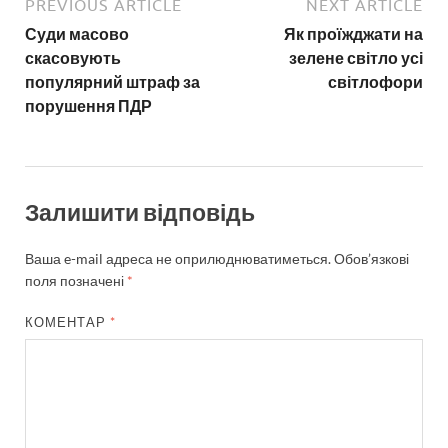
PREVIOUS ARTICLE
NEXT ARTICLE
Суди масово
Як проїжджати на
скасовують
зелене світло усі
популярний штраф за
світлофори
порушення ПДР
Залишити відповідь
Ваша e-mail адреса не оприлюднюватиметься.
Обов’язкові
поля позначені
*
КОМЕНТАР
*