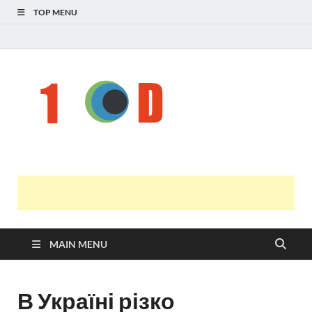
TOP MENU
Н
голо
і
У
оста
нов
онл
т
с
MAIN MENU
В Україні різко