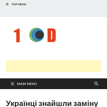
TOP MENU
Н
голо
і
У
оста
нов
онл
т
с
MAIN MENU
Українці знайшли заміну