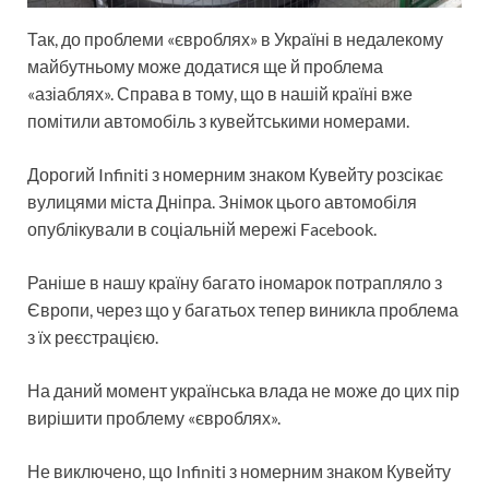
Так, до проблеми «євроблях» в Україні в недалекому
майбутньому може додатися ще й проблема
«азіаблях». Справа в тому, що в нашій країні вже
помітили автомобіль з кувейтськими номерами.
Дорогий Infiniti з номерним знаком Кувейту розсікає
вулицями міста Дніпра. Знімок цього автомобіля
опублікували в соціальній мережі Facebook.
Раніше в нашу країну багато іномарок потрапляло з
Європи, через що у багатьох тепер виникла проблема
з їх реєстрацією.
На даний момент українська влада не може до цих пір
вирішити проблему «євроблях».
Не виключено, що Infiniti з номерним знаком Кувейту