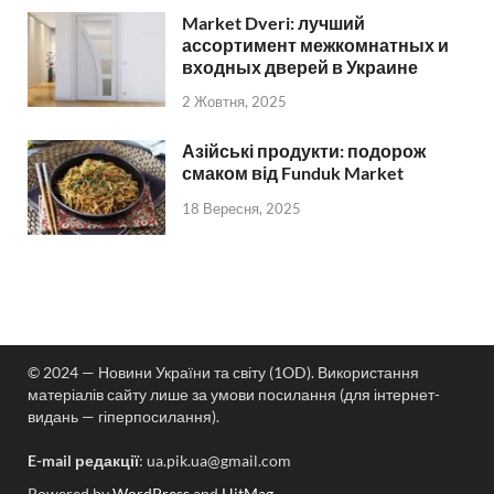
Market Dveri: лучший
ассортимент межкомнатных и
входных дверей в Украине
2 Жовтня, 2025
Азійські продукти: подорож
смаком від Funduk Market
18 Вересня, 2025
© 2024 — Новини України та світу (1OD). Використання
матеріалів сайту лише за умови посилання (для інтернет-
видань — гіперпосилання).
E-mail редакції
:
ua.pik.ua@gmail.com
Powered by
WordPress
and
HitMag
.