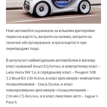
Нові автомобілі оцінювали за кількома критеріями:
первісна вартість, витрати на паливо, витрати на
технічне обслуговування, втрата вартості при
перепродажі тощо.
В результаті найвигіднішим автомобілем в малому
класі названий Smart EQ fortwo, в компактному класі –
Lada Vesta SW 1.6, в середньому класі – Peugeot 508
1.5 BlueHDi 130 Active, в класі кросоверів і компактних
позашляховиків – Dacia Duster, в класі
повнорозмірних кросоверів і позашляховиків –
Citroën C5 Aircross, а в класі люксових авто – Jaguar I-
Pace S.