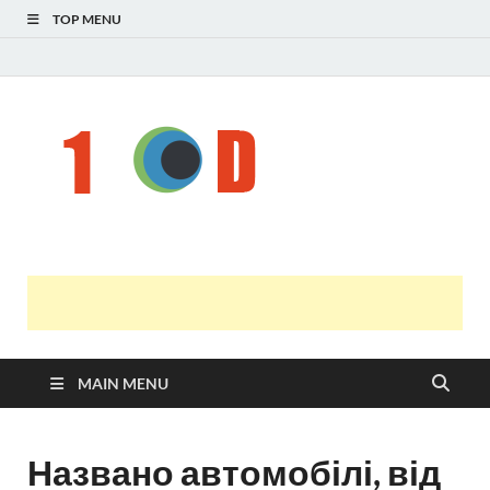
TOP MENU
Н
голо
і
У
оста
нов
онл
т
с
MAIN MENU
Названо автомобілі, від