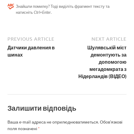
Знайшли помилку? Тоді виділіть фрагмент тексту та
натисніть
Ctrl+Enter
.
PREVIOUS ARTICLE
NEXT ARTICLE
Датчики давления в
Шулявській міст
шинах
демонтують за
допомогою
мегадомкрата з
Нідерландів (ВІДЕО)
Залишити відповідь
Ваша e-mail адреса не оприлюднюватиметься.
Обов’язкові
поля позначені
*