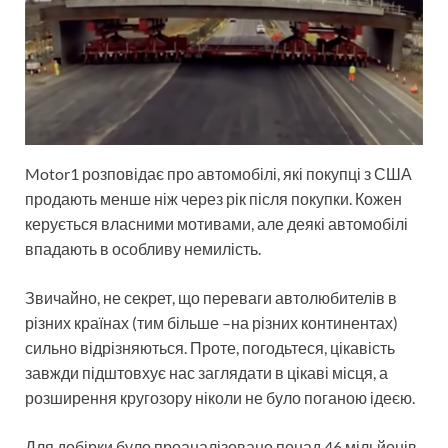
Motor1 розповідає про автомобілі, які покупці з США
продають менше ніж через рік після покупки. Кожен
керується власними мотивами, але деякі автомобілі
впадають в особливу немилість.
Звичайно, не секрет, що переваги автолюбителів в
різних країнах (тим більше –на різних континентах)
сильно відрізняються. Проте, погодьтеся, цікавість
завжди підштовхує нас заглядати в цікаві місця, а
розширення кругозору ніколи не було поганою ідеєю.
Для добірки було проаналізовано понад 46 мільйонів