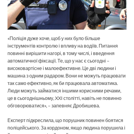
«Поліція дуже хоче, щоб у них було більше
інструментів контролю і впливу на водіїв. Питання
повинні вирішити нагорі, в тому числі, і введення
автоматичної фіксації. Те, що у нас є сьогодні –
високовартісне і малоефективне. Це дві людини і
машина з одним радаром. Вони не можуть працювати
так само ефективно, як би працювала автоматика.
Люди можуть займатися іншими корисними речами,
це в сьогоднішньому, XXI столітті, навіть не повинно
обговорюватися», – запевняє Дробишева.
Експерт підкреслила, що порушник повинен боятися
поліцейського. За кордоном, якщо людина порушила і