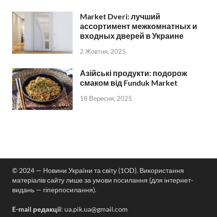
Market Dveri: лучший
ассортимент межкомнатных и
входных дверей в Украине
2 Жовтня, 2025
Азійські продукти: подорож
смаком від Funduk Market
18 Вересня, 2025
© 2024 — Новини України та світу (1OD). Використання
матеріалів сайту лише за умови посилання (для інтернет-
видань — гіперпосилання).
E-mail редакції
:
ua.pik.ua@gmail.com