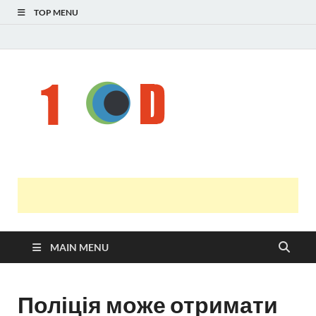
TOP MENU
Н
голо
і
У
оста
нов
онл
т
с
MAIN MENU
Поліція може отримати