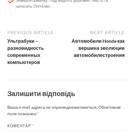
Знайшли помилку? Тоді виділіть фрагмент тексту та
натисніть
Ctrl+Enter
.
PREVIOUS ARTICLE
NEXT ARTICLE
Ультрабуки –
Автомобили Honda как
разновидность
вершина эволюции
современных
автомобилестроения
компьютеров
Залишити відповідь
Ваша e-mail адреса не оприлюднюватиметься.
Обов’язкові
поля позначені
*
КОМЕНТАР
*