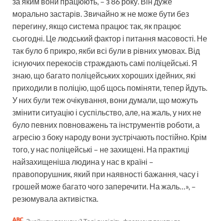
за яким вони працюють, – з 86 року. Він дуже
морально застарів. Звичайно ж не може бути без
перегину, якщо система працює так, як працює
сьогодні. Це людський фактор і питання масовості. Не
так було б прикро, якби всі були в рівних умовах. Від
існуючих перекосів страждають самі поліцейські. Я
знаю, що багато поліцейських хороших ідейних, які
приходили в поліцію, щоб щось поміняти, тепер йдуть.
У них були теж очікування, вони думали, що можуть
змінити ситуацію і суспільство, але, на жаль, у них не
було певних повноважень та інструментів роботи, а
агресію з боку народу вони зустрічають постійно. Крім
того, у нас поліцейські – не захищені. На практиці
найзахищеніша людина у нас в країні –
правопорушник, який при наявності бажання, часу і
грошей може багато чого заперечити. На жаль…», –
резюмувала активістка.