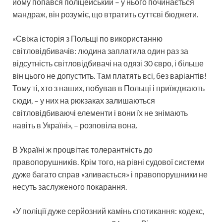
йому попався поліцейський – у нього починається
мандраж, він розуміє, що втратить суттєві бюджети.
«Свіжа історія з Польщі по використанню
світловідбивачів: людина заплатила один раз за
відсутність світловідбивачі на одязі 30 євро, і більше
він цього не допустить. Там платять всі, без варіантів!
Тому ті, хто з наших, побував в Польщі і приїжджають
сюди, – у них на рюкзаках залишаються
світловідбиваючі елементи і вони їх не знімають
навіть в Україні», – розповіла вона.
В Україні ж процвітає толерантність до
правопорушників. Крім того, на рівні судової системи
дуже багато справ «зливається» і правопорушники не
несуть заслуженого покарання.
«У поліції дуже серйозний камінь спотикання: кодекс,