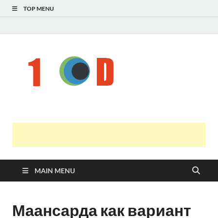
TOP MENU
Н
голо
і
У
оста
нов
онл
т
с
MAIN MENU
Маансарда как вариант