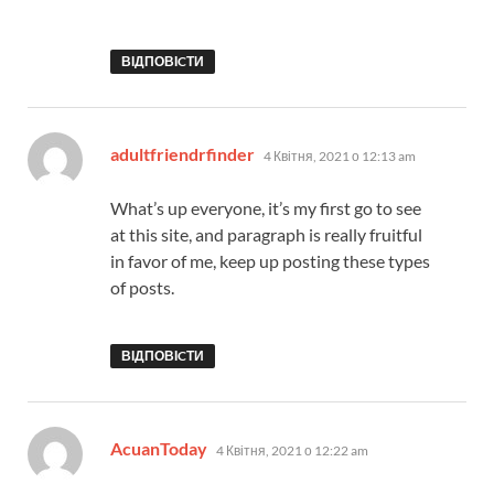
ВІДПОВІCТИ
:
adultfriendrfinder
4 Квітня, 2021 о 12:13 am
What’s up everyone, it’s my first go to see
at this site, and paragraph is really fruitful
in favor of me, keep up posting these types
of posts.
ВІДПОВІCТИ
:
AcuanToday
4 Квітня, 2021 о 12:22 am