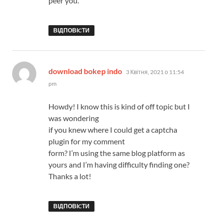
peer you.
ВІДПОВІCТИ
:
download bokep indo
3 Квітня, 2021 о 11:54
pm
Howdy! I know this is kind of off topic but I
was wondering
if you knew where I could get a captcha
plugin for my comment
form? I’m using the same blog platform as
yours and I’m having difficulty finding one?
Thanks a lot!
ВІДПОВІCТИ