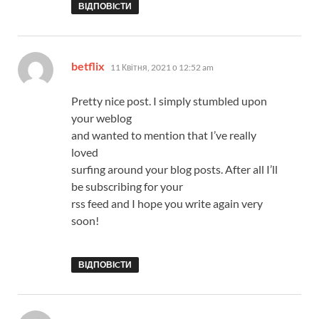
ВІДПОВІCТИ
:
betflix
11 Квітня, 2021 о 12:52 am
Pretty nice post. I simply stumbled upon
your weblog
and wanted to mention that I’ve really
loved
surfing around your blog posts. After all I’ll
be subscribing for your
rss feed and I hope you write again very
soon!
ВІДПОВІCТИ