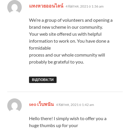
:
แทงหวยออนไลน์
4 Квітня, 2021 о 1:36 am
We’re a group of volunteers and opening a
brand new scheme in our community.
Your web site offered us with helpful
information to work on. You have done a
formidable
process and our whole community will
probably be grateful to you.
ВІДПОВІCТИ
:
seo เว็บพนัน
4 Квітня, 2021 о 1:42 am
Hello there! I simply wish to offer you a
huge thumbs up for your