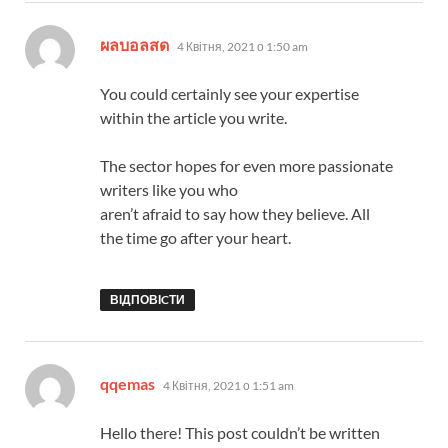
:
ผลบอลสด
4 Квітня, 2021 о 1:50 am
You could certainly see your expertise
within the article you write.
The sector hopes for even more passionate
writers like you who
aren’t afraid to say how they believe. All
the time go after your heart.
ВІДПОВІCТИ
:
qqemas
4 Квітня, 2021 о 1:51 am
Hello there! This post couldn’t be written