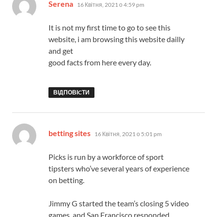
:
Serena
16 Квітня, 2021 о 4:59 pm
It is not my first time to go to see this
website, i am browsing this website dailly
and get
good facts from here every day.
ВІДПОВІCТИ
:
betting sites
16 Квітня, 2021 о 5:01 pm
Picks is run by a workforce of sport
tipsters who’ve several years of experience
on betting.
Jimmy G started the team’s closing 5 video
games, and San Francisco responded