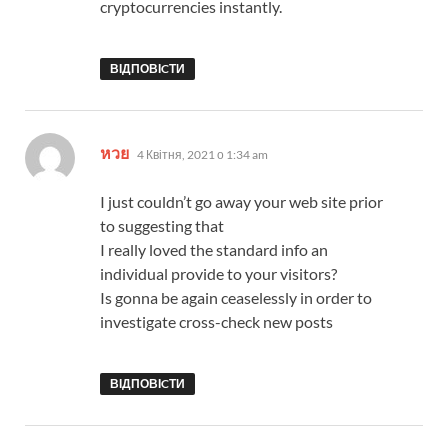
cryptocurrencies instantly.
ВІДПОВІCТИ
:
หวย
4 Квітня, 2021 о 1:34 am
I just couldn’t go away your web site prior
to suggesting that
I really loved the standard info an
individual provide to your visitors?
Is gonna be again ceaselessly in order to
investigate cross-check new posts
ВІДПОВІCТИ