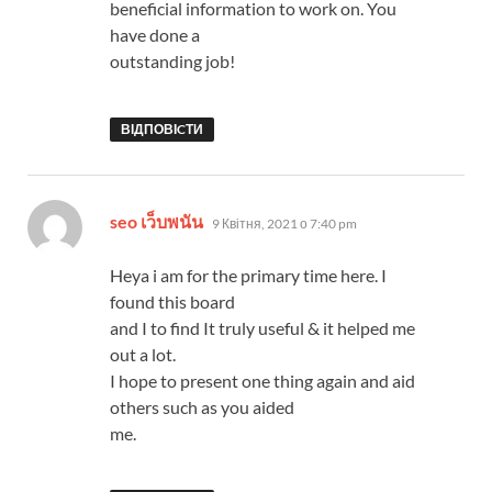
beneficial information to work on. You
have done a
outstanding job!
ВІДПОВІCТИ
:
seo เว็บพนัน
9 Квітня, 2021 о 7:40 pm
Heya i am for the primary time here. I
found this board
and I to find It truly useful & it helped me
out a lot.
I hope to present one thing again and aid
others such as you aided
me.