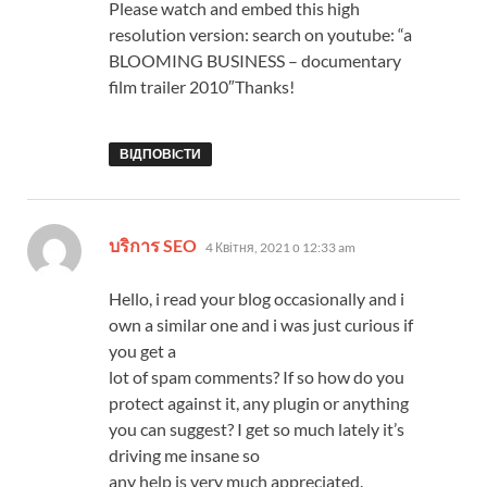
Please watch and embed this high
resolution version: search on youtube: “a
BLOOMING BUSINESS – documentary
film trailer 2010″Thanks!
ВІДПОВІCТИ
:
บริการ SEO
4 Квітня, 2021 о 12:33 am
Hello, i read your blog occasionally and i
own a similar one and i was just curious if
you get a
lot of spam comments? If so how do you
protect against it, any plugin or anything
you can suggest? I get so much lately it’s
driving me insane so
any help is very much appreciated.