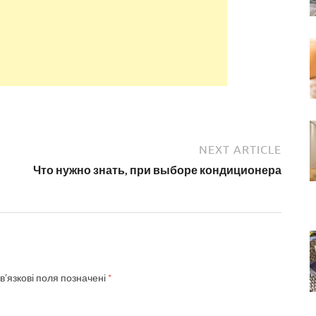
NEXT ARTICLE
Что нужно знать, при выборе кондиционера
в’язкові поля позначені
*