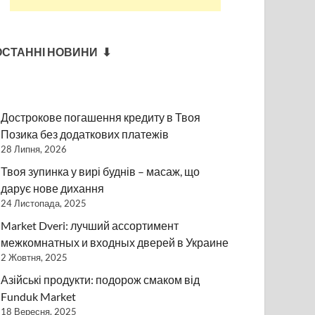
ОСТАННІ НОВИНИ ⬇
Дострокове погашення кредиту в Твоя
Позика без додаткових платежів
28 Липня, 2026
Твоя зупинка у вирі буднів – масаж, що
дарує нове дихання
24 Листопада, 2025
Market Dveri: лучший ассортимент
межкомнатных и входных дверей в Украине
2 Жовтня, 2025
Азійські продукти: подорож смаком від
Funduk Market
18 Вересня, 2025