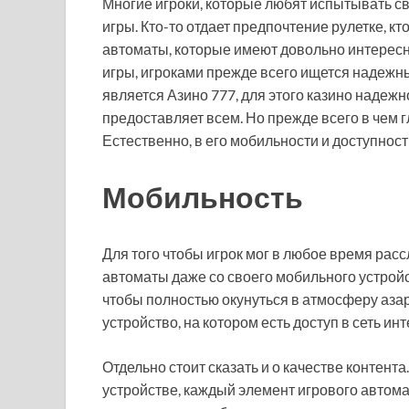
Многие игроки, которые любят испытывать св
игры. Кто-то отдает предпочтение рулетке, кт
автоматы, которые имеют довольно интересн
игры, игроками прежде всего ищется надежны
является Азино 777, для этого казино надежн
предоставляет всем. Но прежде всего в чем 
Естественно, в его мобильности и доступност
Мобильность
Для того чтобы игрок мог в любое время рас
автоматы даже со своего мобильного устройс
чтобы полностью окунуться в атмосферу азар
устройство, на котором есть доступ в сеть инт
Отдельно стоит сказать и о качестве контента
устройстве, каждый элемент игрового автома