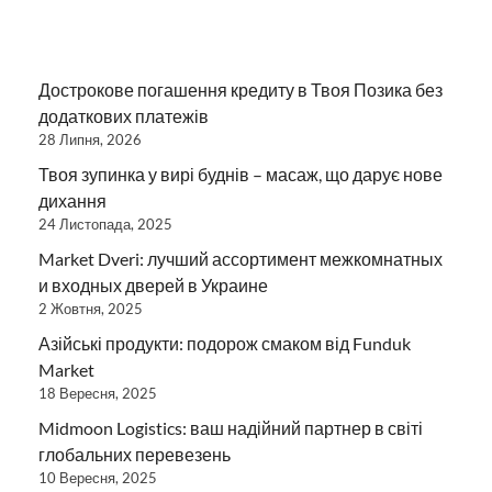
Дострокове погашення кредиту в Твоя Позика без
додаткових платежів
28 Липня, 2026
Твоя зупинка у вирі буднів – масаж, що дарує нове
дихання
24 Листопада, 2025
Market Dveri: лучший ассортимент межкомнатных
и входных дверей в Украине
2 Жовтня, 2025
Азійські продукти: подорож смаком від Funduk
Market
18 Вересня, 2025
Midmoon Logistics: ваш надійний партнер в світі
глобальних перевезень
10 Вересня, 2025