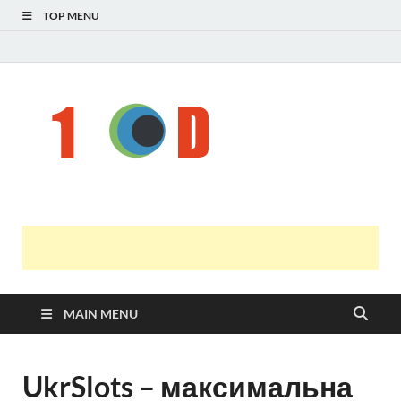
TOP MENU
Н
голо
і
У
оста
нов
онл
т
с
MAIN MENU
UkrSlots – максимальна