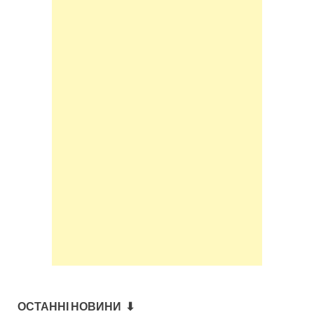
ОСТАННІ НОВИНИ ⬇