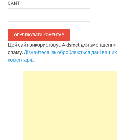
САЙТ
Цей сайт використовує Akismet для зменшення
спаму.
Дізнайтеся, як обробляються дані ваших
коментарів.