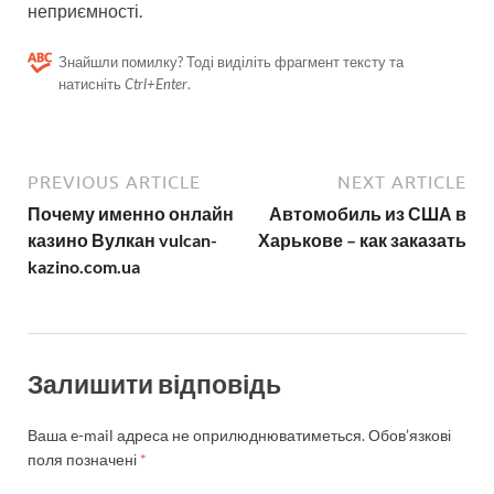
неприємності.
Знайшли помилку? Тоді виділіть фрагмент тексту та
натисніть
Ctrl+Enter
.
PREVIOUS ARTICLE
NEXT ARTICLE
Почему именно онлайн
Автомобиль из США в
казино Вулкан vulcan-
Харькове – как заказать
kazino.com.ua
Залишити відповідь
Ваша e-mail адреса не оприлюднюватиметься.
Обов’язкові
поля позначені
*