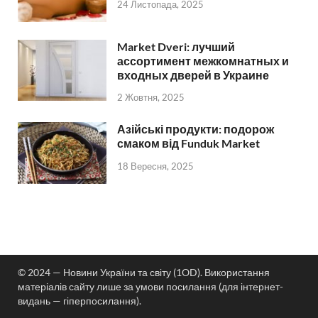
24 Листопада, 2025
Market Dveri: лучший
ассортимент межкомнатных и
входных дверей в Украине
2 Жовтня, 2025
Азійські продукти: подорож
смаком від Funduk Market
18 Вересня, 2025
© 2024 — Новини України та світу (1OD). Використання
матеріалів сайту лише за умови посилання (для інтернет-
видань — гіперпосилання).