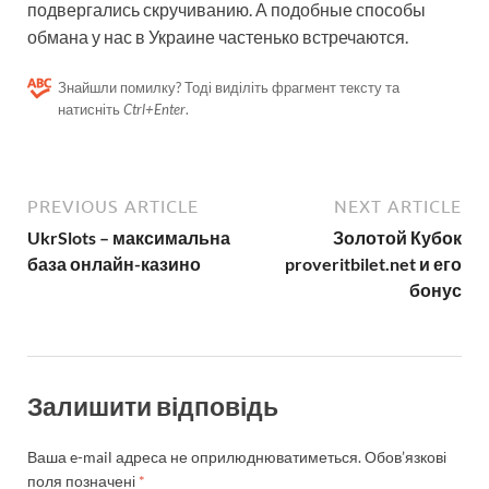
подвергались скручиванию. А подобные способы
обмана у нас в Украине частенько встречаются.
Знайшли помилку? Тоді виділіть фрагмент тексту та
натисніть
Ctrl+Enter
.
PREVIOUS ARTICLE
NEXT ARTICLE
UkrSlots – максимальна
Золотой Кубок
база онлайн-казино
proveritbilet.net и его
бонус
Залишити відповідь
Ваша e-mail адреса не оприлюднюватиметься.
Обов’язкові
поля позначені
*