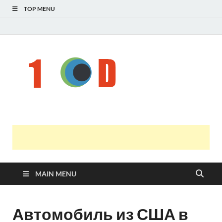
TOP MENU
Н
голо
і
У
оста
нов
онл
т
с
MAIN MENU
Автомобиль из США в