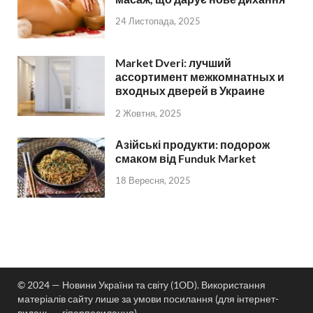
24 Листопада, 2025
Market Dveri: лучший
ассортимент межкомнатных и
входных дверей в Украине
2 Жовтня, 2025
Азійські продукти: подорож
смаком від Funduk Market
18 Вересня, 2025
© 2024 — Новини України та світу (1OD). Використання
матеріалів сайту лише за умови посилання (для інтернет-
видань — гіперпосилання).