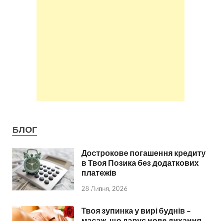
БЛОГ
Дострокове погашення кредиту
в Твоя Позика без додаткових
платежів
28 Липня, 2026
Твоя зупинка у вирі буднів –
масаж, що дарує нове дихання