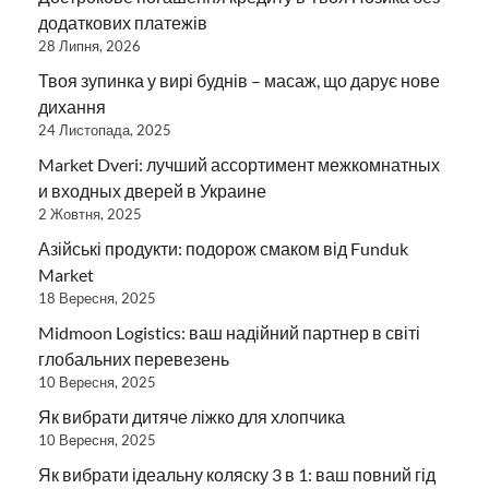
додаткових платежів
28 Липня, 2026
Твоя зупинка у вирі буднів – масаж, що дарує нове
дихання
24 Листопада, 2025
Market Dveri: лучший ассортимент межкомнатных
и входных дверей в Украине
2 Жовтня, 2025
Азійські продукти: подорож смаком від Funduk
Market
18 Вересня, 2025
Midmoon Logistics: ваш надійний партнер в світі
глобальних перевезень
10 Вересня, 2025
Як вибрати дитяче ліжко для хлопчика
10 Вересня, 2025
Як вибрати ідеальну коляску 3 в 1: ваш повний гід