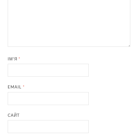
ІМ'Я
*
EMAIL
*
САЙТ