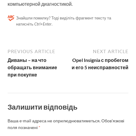
компьютерной диагностикой.
Знайшли помилку? Тоді виділіть фрагмент тексту та
натисніть
Ctrl+Enter
.
PREVIOUS ARTICLE
NEXT ARTICLE
Диваны – на что
Opel Insignia с пробегом
обращать внимание
и его 5 неисправностей
при покупке
Залишити відповідь
Ваша e-mail адреса не оприлюднюватиметься.
Обов’язкові
поля позначені
*