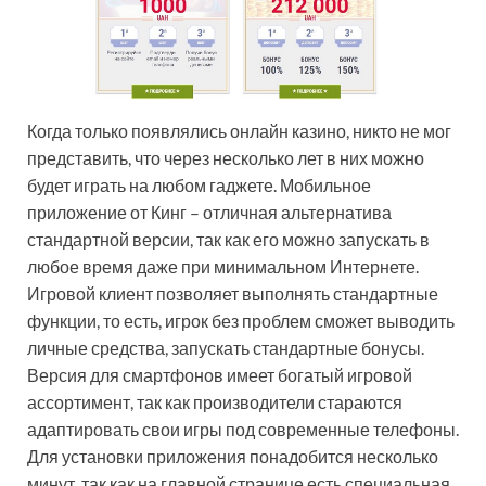
Когда только появлялись онлайн казино, никто не мог
представить, что через несколько лет в них можно
будет играть на любом гаджете. Мобильное
приложение от Кинг – отличная альтернатива
стандартной версии, так как его можно запускать в
любое время даже при минимальном Интернете.
Игровой клиент позволяет выполнять стандартные
функции, то есть, игрок без проблем сможет выводить
личные средства, запускать стандартные бонусы.
Версия для смартфонов имеет богатый игровой
ассортимент, так как производители стараются
адаптировать свои игры под современные телефоны.
Для установки приложения понадобится несколько
минут, так как на главной странице есть специальная