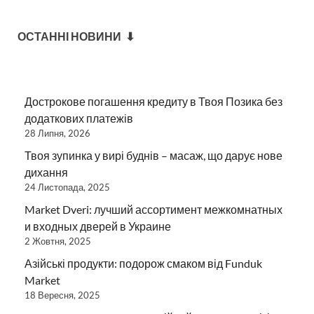
ОСТАННІ НОВИНИ ⬇
Дострокове погашення кредиту в Твоя Позика без
додаткових платежів
28 Липня, 2026
Твоя зупинка у вирі буднів – масаж, що дарує нове
дихання
24 Листопада, 2025
Market Dveri: лучший ассортимент межкомнатных
и входных дверей в Украине
2 Жовтня, 2025
Азійські продукти: подорож смаком від Funduk
Market
18 Вересня, 2025