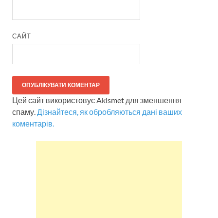
САЙТ
Цей сайт використовує Akismet для зменшення
спаму.
Дізнайтеся, як обробляються дані ваших
коментарів.