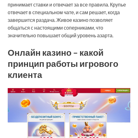
принимает ставки и отвечает за все правила. Крупье
отвечает в специальном чате, и сам решает, когда
завершится раздача. Живое казино позволяет
общаться с настоящими соперниками, что
значительно повышает общий уровень азарта.
Онлайн казино – какой
принцип работы игрового
клиента