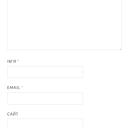
ІМ'Я
*
EMAIL
*
САЙТ