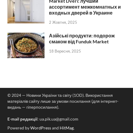
Market Dveri: лучший
ассортимент межкомнатных и
входных дверей в Украине
2 Жовтня, 2025
Азійські продукти: подорож
смаком від Funduk Market
18 Вересня, 2025
© 2024 — Новини України та світу (1OD). Використання
матеріалів сайту лише за умови посилання (для інтернет-
видань — гіперпосилання).
E-mail редакції
:
ua.pik.ua@gmail.com
Powered by
WordPress
and
HitMag
.