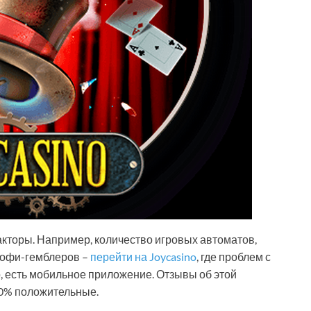
кторы. Например, количество игровых автоматов,
профи-гемблеров –
перейти на Joycasino
, где проблем с
о, есть мобильное приложение. Отзывы об этой
0% положительные.