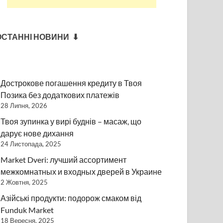
ОСТАННІ НОВИНИ ⬇
Дострокове погашення кредиту в Твоя
Позика без додаткових платежів
28 Липня, 2026
Твоя зупинка у вирі буднів – масаж, що
дарує нове дихання
24 Листопада, 2025
Market Dveri: лучший ассортимент
межкомнатных и входных дверей в Украине
2 Жовтня, 2025
Азійські продукти: подорож смаком від
Funduk Market
18 Вересня, 2025