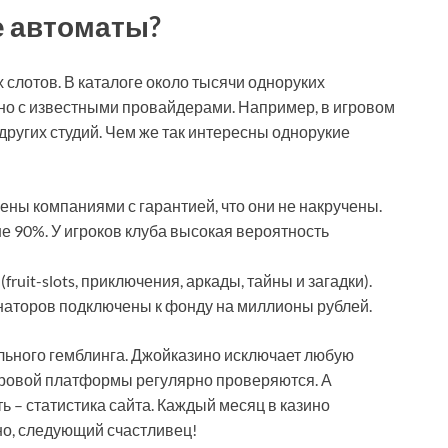
е автоматы?
 слотов. В каталоге около тысячи одноруких
но с известными провайдерами. Например, в игровом
и других студий. Чем же так интересны однорукие
ны компаниями с гарантией, что они не накручены.
е 90%. У игроков клуба высокая вероятность
fruit-slots, приключения, аркады, тайны и загадки).
инаторов подключены к фонду на миллионы рублей.
льного гемблинга. Джойказино исключает любую
гровой платформы регулярно проверяются. А
ть – статистика сайта. Каждый месяц в казино
о, следующий счастливец!