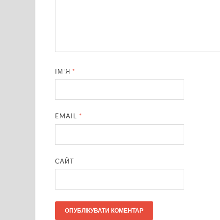
ІМ'Я
*
EMAIL
*
САЙТ