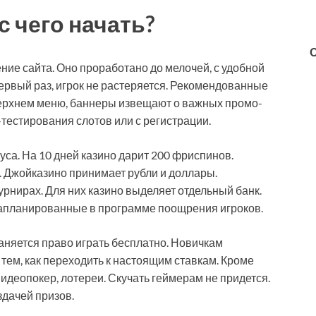
с чего начать?
ние сайта. Оно проработано до мелочей, с удобной
ервый раз, игрок не растеряется. Рекомендованные
 верхнем меню, баннеры извещают о важных промо-
о-тестирования слотов или с регистрации.
уса. На 10 дней казино дарит 200 фриспинов.
. Джойказино принимает рубли и доллары.
рнирах. Для них казино выделяет отдельный банк.
запланированные в программе поощрения игроков.
аняется право играть бесплатно. Новичкам
ем, как переходить к настоящим ставкам. Кроме
видеопокер, лотереи. Скучать геймерам не придется.
здачей призов.