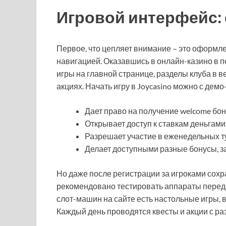
Игровой интерфейс: 
Первое, что цепляет внимание – это оформле
навигацией. Оказавшись в онлайн-казино в п
игры на главной странице, разделы клуба в
акциях. Начать игру в Joycasino можно с дем
Дает право на получение welcome бон
Открывает доступ к ставкам деньгами
Разрешает участие в еженедельных ту
Делает доступными разные бонусы, 
Но даже после регистрации за игроками сохр
рекомендовано тестировать аппараты перед т
слот-машин на сайте есть настольные игры, 
Каждый день проводятся квесты и акции с ра