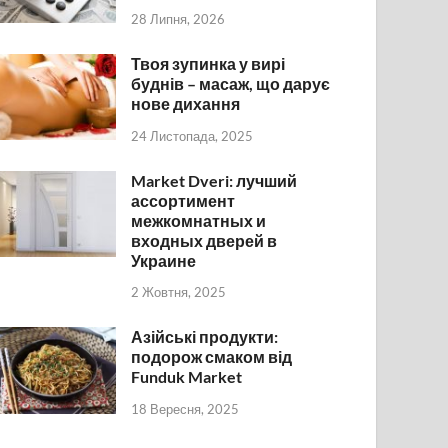
28 Липня, 2026
Твоя зупинка у вирі
буднів – масаж, що дарує
нове дихання
24 Листопада, 2025
Market Dveri: лучший
ассортимент
межкомнатных и
входных дверей в
Украине
2 Жовтня, 2025
Азійські продукти:
подорож смаком від
Funduk Market
18 Вересня, 2025