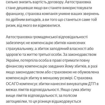
сильно знизить вартість договору. Автостраховка
стане дешевше якщо ви станете використовувати
франшизу, страхова компанія уникне ваших звернень
по дрібним випадків, а ви того що станеться саме той
ризик, від якого ви відмовилися.
Автостраховка громадянської відповідальності
забезпечує не компенсацію збитків нанесених
страхувальнику, а збиток заподіяний власності або
здоров’ю та життю третьої особи. За законодавством
України, потерпіла особа в праві отримати повну
фінансову компенсацію завданих йому збитків, в разі
якщо законодавством або страховкою не обумовлена
компенсація збитку в меншому розмірі. Страховка
ОСАГО компенсує збитки нанесені винуватцям ДТП в
межах лімітів відповідальності. Якщо сума збитку
вище лімітів відповідальності, за полісом
автоцивілки, то ця різниця відшкодовується