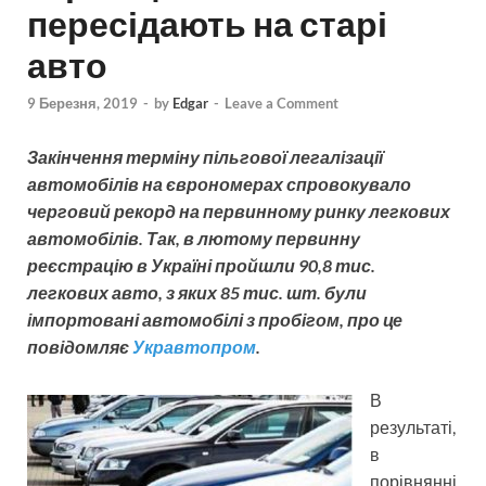
пересідають на старі
авто
9 Березня, 2019
-
by
Edgar
-
Leave a Comment
Закінчення терміну пільгової легалізації
автомобілів на єврономерах спровокувало
черговий рекорд на первинному ринку легкових
автомобілів. Так, в лютому первинну
реєстрацію в Україні пройшли 90,8 тис.
легкових авто, з яких 85 тис. шт. були
імпортовані автомобілі з пробігом, про це
повідомляє
Укравтопром
.
В
результаті,
в
порівнянні