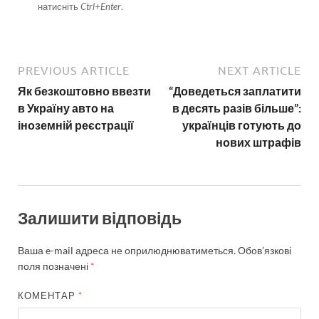
натисніть
Ctrl+Enter
.
PREVIOUS ARTICLE
NEXT ARTICLE
Як безкоштовно ввезти
“Доведеться заплатити
в Україну авто на
в десять разів більше”:
іноземній реєстрації
українців готують до
нових штрафів
Залишити відповідь
Ваша e-mail адреса не оприлюднюватиметься.
Обов’язкові
поля позначені
*
КОМЕНТАР
*