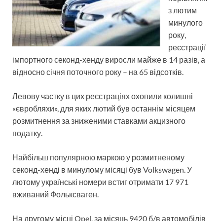
з лютим
минулого
року,
реєстрації
імпортного секонд-хенду виросли майже в 14 разів, а
відносно січня поточного року – на 65 відсотків.
Левову частку в цих реєстраціях охопили колишні
«євробляхи», для яких лютий був останнім місяцем
розмитнення за зниженими ставками акцизного
податку.
Найбільш популярною маркою у розмитненому
секонд-хенді в минулому місяці був Volkswagen. У
лютому українські номери встиг отримати 17 971
вживаний Фольксваген.
На другому місці Opel, за місяць 9420 б/в автомобілів