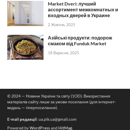
Market Dveri: лучший
ассортимент межкомнатных и
входных дверей в Украине
2 Жовтня, 2025
Азійські продукти: подорож
смаком від Funduk Market
18 Вересня, 2025
© 2024 — Новини України та світу (1OD). Використання
матеріалів сайту лише за умови посилання (для інтернет-
видань — гіперпосилання).
E-mail редакції
:
ua.pik.ua@gmail.com
Powered by
WordPress
and
HitMag
.