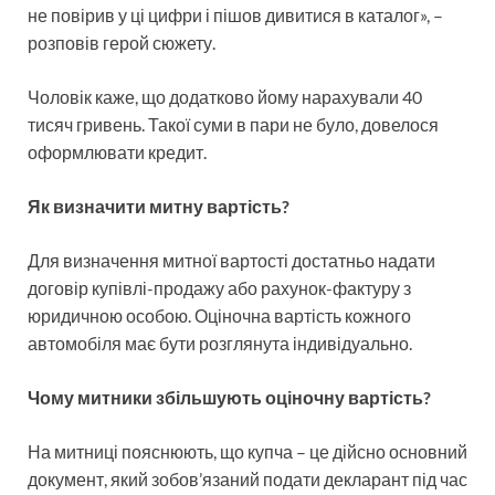
не повірив у ці цифри і пішов дивитися в каталог», –
розповів герой сюжету.
Чоловік каже, що додатково йому нарахували 40
тисяч гривень. Такої суми в пари не було, довелося
оформлювати кредит.
Як визначити митну вартість?
Для визначення митної вартості достатньо надати
договір купівлі-продажу або рахунок-фактуру з
юридичною особою. Оціночна вартість кожного
автомобіля має бути розглянута індивідуально.
Чому митники збільшують оціночну вартість?
На митниці пояснюють, що купча – це дійсно основний
документ, який зобов’язаний подати декларант під час