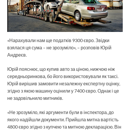
«Нарахували нам ще податків 9300 євро. Звідки
взялася ця сума – не зрозуміло», – розповів Юрій
Андреєв.
Юрій пояснює, що купив авто за ціною, нижчою ніж
середньоринкова, бо його використовували як таксі.
Юрій вирішив замовити незалежну експертну оцінку,
згідно з якою машину оцінили у 7400 євро. Однак і це
не задовільнило митників.
«Не зрозуміло, які аргументи були в інспектора, до
якого надійшли документи. Прийшла митна вартість
4800 євро згідно з купчею та митною декларацією. Він