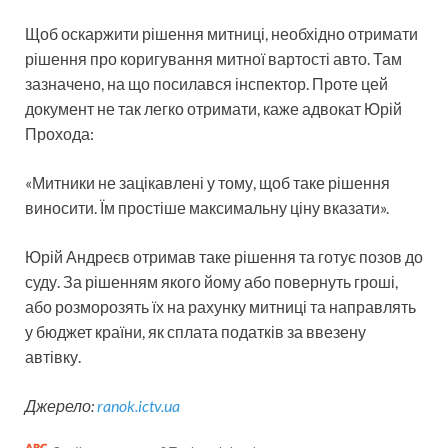
Щоб оскаржити рішення митниці, необхідно отримати
рішення про коригування митної вартості авто. Там
зазначено, на що посилався інспектор. Проте цей
документ не так легко отримати, каже адвокат Юрій
Прохода:
«Митники не зацікавлені у тому, щоб таке рішення
виносити. Їм простіше максимальну ціну вказати».
Юрій Андреєв отримав таке рішення та готує позов до
суду. За рішенням якого йому або повернуть гроші,
або розморозять їх на рахунку митниці та направлять
у бюджет країни, як сплата податків за ввезену
автівку.
Джерело:
ranok.ictv.ua