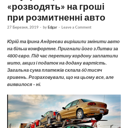
«розводять» на гроші
при розмитненні авто
27 Березня, 2019
-
by
Edgar
-
Leave a Comment
Юрій та Ірина Андреєви вирішили змінити авто
на більш комфортне. Пригнали його з Литви за
4800 євро. Під час перетину кордону заплатили
мито, акциз і податок на додану вартість.
Загальна сума платежів склала 60 тисяч
гривень. Розраховували, що на цьому все, але
виявилося – ні.