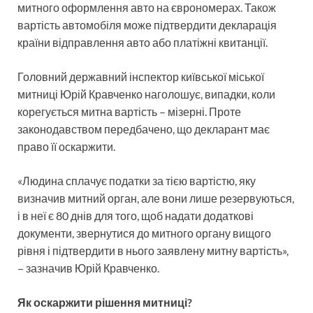
митного оформлення авто на єврономерах. Також
вартість автомобіля може підтвердити декларація
країни відправлення авто або платіжні квитанції.
Головний державний інспектор київської міської
митниці Юрій Кравченко наголошує, випадки, коли
корегується митна вартість – мізерні. Проте
законодавством передбачено, що декларант має
право її оскаржити.
«Людина сплачує податки за тією вартістю, яку
визначив митний орган, але вони лише резервуються,
і в неї є 80 днів для того, щоб надати додаткові
документи, звернутися до митного органу вищого
рівня і підтвердити в нього заявлену митну вартість»,
– зазначив Юрій Кравченко.
Як оскаржити рішення митниці?